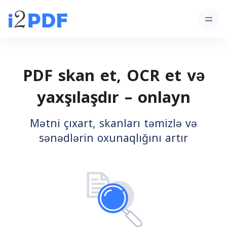
PDF skan et, OCR et və
yaxşılaşdır – onlayn
Mətni çıxart, skanları təmizlə və
sənədlərin oxunaqlığını artır