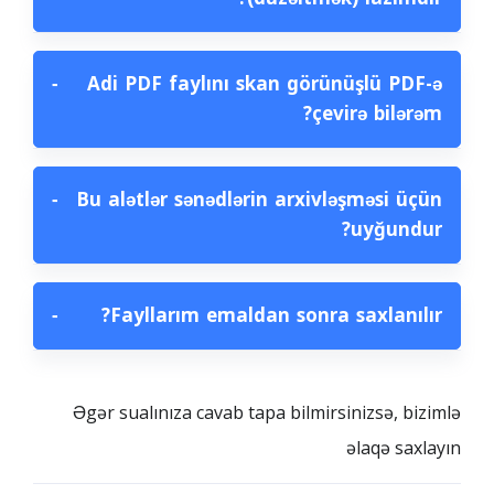
−
Adi PDF faylını skan görünüşlü PDF-ə
çevirə bilərəm?
−
Bu alətlər sənədlərin arxivləşməsi üçün
uyğundur?
−
Fayllarım emaldan sonra saxlanılır?
Əgər sualınıza cavab tapa bilmirsinizsə, bizimlə
əlaqə saxlayın