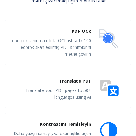
mətni çıxartmaq üçün 6 xüsusi alət.
PDF OCR
100-dən çox tanınma dili ilə OCR istifadə
edərək skan edilmiş PDF səhifələrini
mətnə ​​çevirin
Translate PDF
Translate your PDF pages to 50+
languages using AI
Kontrastını Təmizləyin
Daha yaxşı nümayiş və oxunaqlılıq üçün