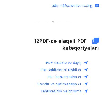
admin@sciweavers.org
✧
i2PDF-də əlaqəli PDF
kateqoriyaları
PDF redaktə və dəyiş
PDF səhifələrini təşkil et
PDF konvertasiya et
Sıxışdır və optimizasiya et
Təhlükəsizlik və qoruma