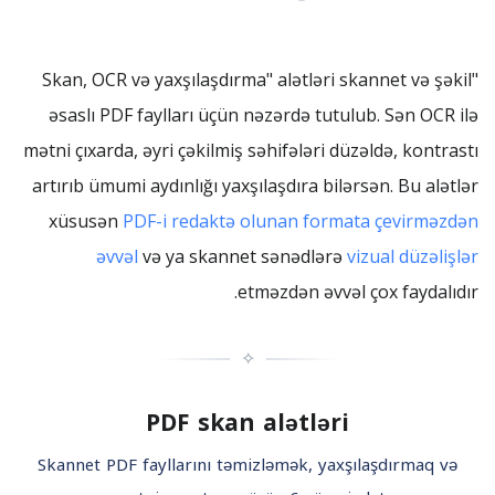
"Skan, OCR və yaxşılaşdırma" alətləri skannet və şəkil
əsaslı PDF faylları üçün nəzərdə tutulub. Sən OCR ilə
mətni çıxarda, əyri çəkilmiş səhifələri düzəldə, kontrastı
artırıb ümumi aydınlığı yaxşılaşdıra bilərsən. Bu alətlər
xüsusən
PDF-i redaktə olunan formata çevirməzdən
əvvəl
və ya skannet sənədlərə
vizual düzəlişlər
etməzdən əvvəl çox faydalıdır.
✧
PDF skan alətləri
Skannet PDF fayllarını təmizləmək, yaxşılaşdırmaq və