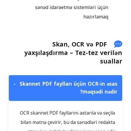
sənəd idarəetmə sistemləri üçün
hazırlamaq
Skan, OCR və PDF
yaxşılaşdırma – Tez-tez verilən
suallar
−
Skannet PDF faylları üçün OCR-in əsas
məqsədi nədir?
OCR skannet PDF fayllarını axtarıla və seçilə
bilən mətnə çevirir, bu da sənədləri redaktə