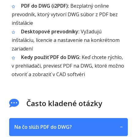
PDF do DWG (i2PDF):
Bezplatný online
prevodník, ktorý vytvorí DWG súbor z PDF bez
inštalácie
Desktopové prevodníky:
Vyžadujú
inštaláciu, licencie a nastavenie na konkrétnom
zariadení
Kedy použiť PDF do DWG:
Keď chcete rýchlo,
v prehliadači, previesť PDF na DWG, ktoré možno
otvoriť a zobraziť v CAD softvéri
Často kladené otázky
Na čo slúži PDF do DWG?
−