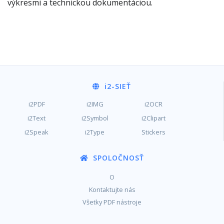
výkresmi a technickou dokumentáciou.
i2
-SIEŤ
i2PDF
i2IMG
i2OCR
i2Text
i2Symbol
i2Clipart
i2Speak
i2Type
Stickers
SPOLOČNOSŤ
O
Kontaktujte nás
Všetky PDF nástroje