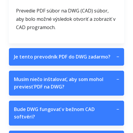
Prevedie PDF súbor na DWG (CAD) súbor,
aby bolo možné výsledok otvoriť a zobraziť v
CAD programoch.
Je tento prevodník PDF do DWG zadarmo?
−
Musím niečo inštalovať, aby som mohol
−
previesť PDF na DWG?
Bude DWG fungovať v bežnom CAD
−
softvéri?