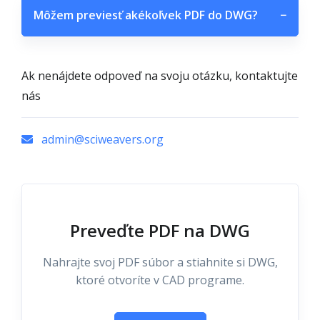
Môžem previesť akékoľvek PDF do DWG?
−
Ak nenájdete odpoveď na svoju otázku, kontaktujte
nás
admin@sciweavers.org
Preveďte PDF na DWG
Nahrajte svoj PDF súbor a stiahnite si DWG,
ktoré otvoríte v CAD programe.