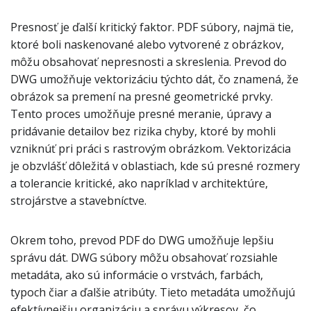
Presnosť je ďalší kritický faktor. PDF súbory, najmä tie,
ktoré boli naskenované alebo vytvorené z obrázkov,
môžu obsahovať nepresnosti a skreslenia. Prevod do
DWG umožňuje vektorizáciu týchto dát, čo znamená, že
obrázok sa premení na presné geometrické prvky.
Tento proces umožňuje presné meranie, úpravy a
pridávanie detailov bez rizika chyby, ktoré by mohli
vzniknúť pri práci s rastrovým obrázkom. Vektorizácia
je obzvlášť dôležitá v oblastiach, kde sú presné rozmery
a tolerancie kritické, ako napríklad v architektúre,
strojárstve a stavebníctve.
Okrem toho, prevod PDF do DWG umožňuje lepšiu
správu dát. DWG súbory môžu obsahovať rozsiahle
metadáta, ako sú informácie o vrstvách, farbách,
typoch čiar a ďalšie atribúty. Tieto metadáta umožňujú
efektívnejšiu organizáciu a správu výkresov, čo