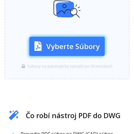
Vyberte Súbory
Súbory sa automaticky vymažú po 30 minútach
Čo robí nástroj PDF do DWG