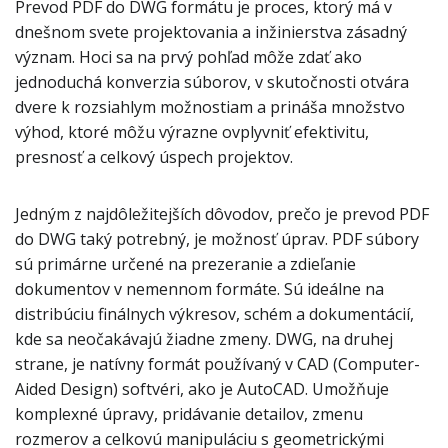
Prevod PDF do DWG formátu je proces, ktorý má v
dnešnom svete projektovania a inžinierstva zásadný
význam. Hoci sa na prvý pohľad môže zdať ako
jednoduchá konverzia súborov, v skutočnosti otvára
dvere k rozsiahlym možnostiam a prináša množstvo
výhod, ktoré môžu výrazne ovplyvniť efektivitu,
presnosť a celkový úspech projektov.
Jedným z najdôležitejších dôvodov, prečo je prevod PDF
do DWG taký potrebný, je možnosť úprav. PDF súbory
sú primárne určené na prezeranie a zdieľanie
dokumentov v nemennom formáte. Sú ideálne na
distribúciu finálnych výkresov, schém a dokumentácií,
kde sa neočakávajú žiadne zmeny. DWG, na druhej
strane, je natívny formát používaný v CAD (Computer-
Aided Design) softvéri, ako je AutoCAD. Umožňuje
komplexné úpravy, pridávanie detailov, zmenu
rozmerov a celkovú manipuláciu s geometrickými