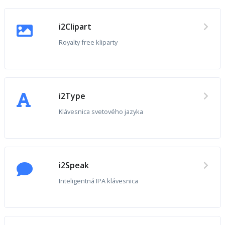
i2Clipart
Royalty free kliparty
i2Type
Klávesnica svetového jazyka
i2Speak
Inteligentná IPA klávesnica