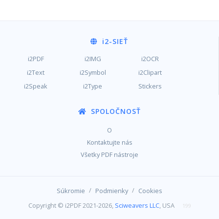
i2
-SIEŤ
i2PDF
i2IMG
i2OCR
i2Text
i2Symbol
i2Clipart
i2Speak
i2Type
Stickers
SPOLOČNOSŤ
O
Kontaktujte nás
Všetky PDF nástroje
/
/
Súkromie
Podmienky
Cookies
Copyright © i2PDF 2021-2026,
Sciweavers LLC
, USA
199