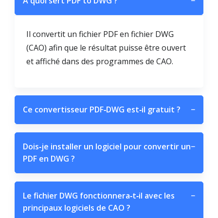
À quoi sert PDF to DWG ?
−
Il convertit un fichier PDF en fichier DWG
(CAO) afin que le résultat puisse être ouvert
et affiché dans des programmes de CAO.
Ce convertisseur PDF‑DWG est‑il gratuit ?
−
Dois‑je installer un logiciel pour convertir un
−
PDF en DWG ?
Le fichier DWG fonctionnera‑t‑il avec les
−
principaux logiciels de CAO ?