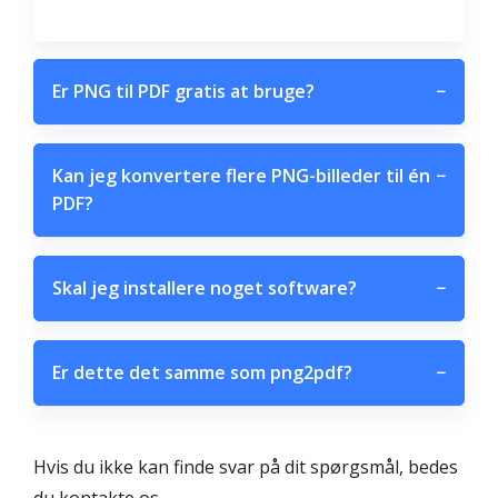
Er PNG til PDF gratis at bruge?
−
Kan jeg konvertere flere PNG-billeder til én
−
PDF?
Skal jeg installere noget software?
−
Er dette det samme som png2pdf?
−
Hvis du ikke kan finde svar på dit spørgsmål, bedes