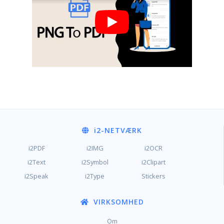
i2
-NETVÆRK
i2PDF
i2IMG
i2OCR
i2Text
i2Symbol
i2Clipart
i2Speak
i2Type
Stickers
VIRKSOMHED
Om