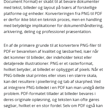
Document Format) er skabt til at bevare dokumenter
med tekst, billeder og layout på tværs af forskellige
platforme og enheder. Konverteringen fra PNG til PDF
er derfor ikke blot en teknisk proces, men en handling
med betydelige implikationer for dokumenthåndtering,
arkivering, deling og professionel præsentation.
En af de primære grunde til at konvertere PNG-filer til
PDF er bevarelsen af kvalitet og læsbarhed, især når
det kommer til billeder, der indeholder tekst eller
detaljerede illustrationer. PNG er et rasterformat,
hvilket betyder, at billedet er opbygget af pixels. Når et
PNG-billede skal printes eller vises i en større skala,
kan det resultere i pixellering og tab af skarphed. Ved
at integrere PNG-billedet i en PDF kan man undgå dette
problem. PDF-formatet tillader at billeder bevares i
deres originale opløsning, og teksten kan ofte gøres
søgbar, hvilket er en stor fordel. Selv om PDF også kan