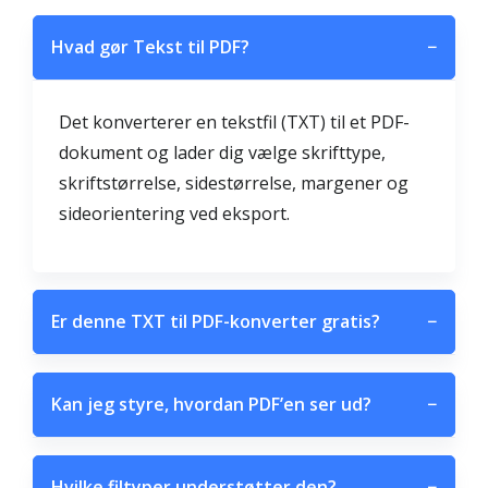
Hvad gør Tekst til PDF?
−
Det konverterer en tekstfil (TXT) til et PDF-
dokument og lader dig vælge skrifttype,
skriftstørrelse, sidestørrelse, margener og
sideorientering ved eksport.
Er denne TXT til PDF-konverter gratis?
−
Kan jeg styre, hvordan PDF’en ser ud?
−
Hvilke filtyper understøtter den?
−