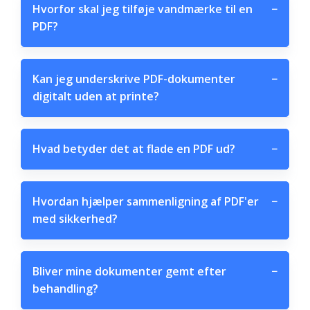
Hvorfor skal jeg tilføje vandmærke til en
−
PDF?
Kan jeg underskrive PDF-dokumenter
−
digitalt uden at printe?
Hvad betyder det at flade en PDF ud?
−
Hvordan hjælper sammenligning af PDF'er
−
med sikkerhed?
Bliver mine dokumenter gemt efter
−
behandling?