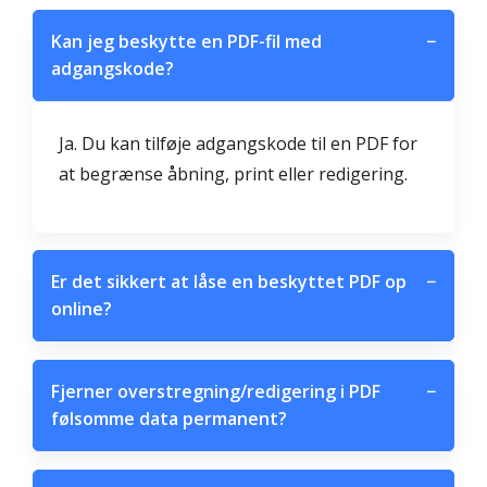
Kan jeg beskytte en PDF-fil med
−
adgangskode?
Ja. Du kan tilføje adgangskode til en PDF for
at begrænse åbning, print eller redigering.
Er det sikkert at låse en beskyttet PDF op
−
online?
Fjerner overstregning/redigering i PDF
−
følsomme data permanent?