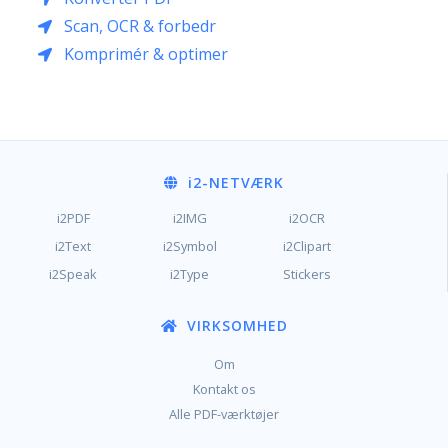
Scan, OCR & forbedr
Komprimér & optimer
i2
-NETVÆRK
i2PDF
i2IMG
i2OCR
i2Text
i2Symbol
i2Clipart
i2Speak
i2Type
Stickers
VIRKSOMHED
Om
Kontakt os
Alle PDF-værktøjer