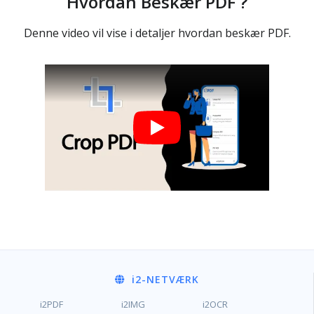
Hvordan Beskær PDF ?
Denne video vil vise i detaljer hvordan beskær PDF.
i2
-NETVÆRK
i2PDF
i2IMG
i2OCR