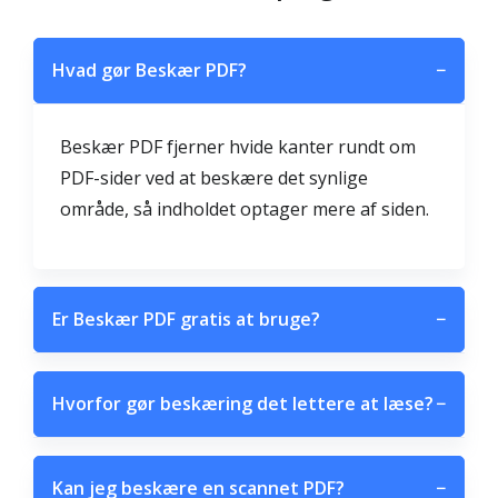
Hvad gør Beskær PDF?
−
Beskær PDF fjerner hvide kanter rundt om
PDF-sider ved at beskære det synlige
område, så indholdet optager mere af siden.
Er Beskær PDF gratis at bruge?
−
Hvorfor gør beskæring det lettere at læse?
−
Kan jeg beskære en scannet PDF?
−