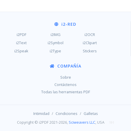
i2
-RED
i2PDF
i2IMG
i2OCR
i2Text
i2Symbol
i2Clipart
i2Speak
i2Type
Stickers
COMPAÑÍA
Sobre
Contáctenos
Todas las herramientas PDF
/
/
Intimidad
Condiciones
Galletas
Copyright © i2PDF 2021-2026,
Sciweavers LLC
, USA
191