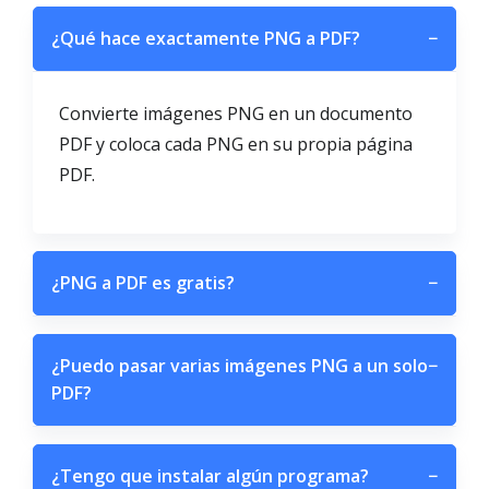
¿Qué hace exactamente PNG a PDF?
−
Convierte imágenes PNG en un documento
PDF y coloca cada PNG en su propia página
PDF.
¿PNG a PDF es gratis?
−
¿Puedo pasar varias imágenes PNG a un solo
−
PDF?
¿Tengo que instalar algún programa?
−