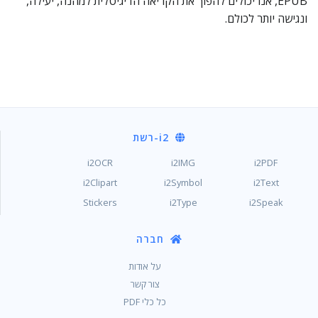
EPUB, אנו יכולים להפוך את הקריאה הדיגיטלית למהנה, יעילה,
ונגישה יותר לכולם.
i2
-רשת
i2OCR
i2IMG
i2PDF
i2Clipart
i2Symbol
i2Text
Stickers
i2Type
i2Speak
חברה
על אודות
צור קשר
כל כלי PDF