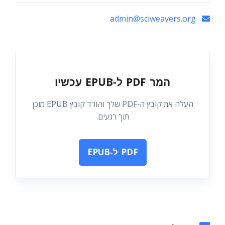
admin@sciweavers.org
המר PDF ל‑EPUB עכשיו
העלה את קובץ ה‑PDF שלך והורד קובץ EPUB מוכן
תוך רגעים.
PDF ל‑EPUB