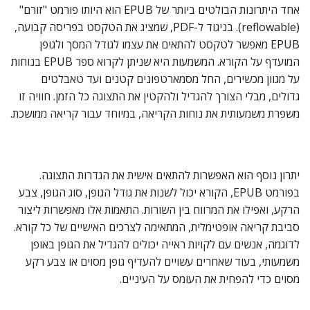
אחד היתרונות הבולטים ביותר של EPUB הוא היותו פורמט "זורם"
(reflowable). בניגוד ל-PDF, שמציג את הטקסט בפריסה קבועה,
EPUB מאפשר לטקסט להתאים את עצמו לגודל המסך ולגופן
המועדף על הקורא. המשמעות היא שניתן לקרוא ספר EPUB בנוחות
על מגוון מכשירים, החל מסמארטפונים קטנים ועד טאבלטים
גדולים, מבלי הצורך להגדיל ולהקטין את התצוגה כל הזמן. חוויה זו
משפרת משמעותית את נוחות הקריאה, במיוחד עבור קריאה ממושכת.
יתרון נוסף הוא האפשרות להתאים אישית את הגדרות התצוגה.
בפורמט EPUB, הקורא יכול לשנות את גודל הגופן, סוג הגופן, צבע
הרקע, ואפילו את המרווח בין השורות. התאמות אלו מאפשרות ליצור
סביבת קריאה אופטימלית, המתאימה לצרכים האישיים של כל קורא.
לדוגמה, אנשים עם לקויות ראייה יכולים להגדיל את הגופן באופן
משמעותי, בעוד שאחרים עשויים להעדיף גופן מסוים או צבע רקע
מסוים כדי להפחית את העומס על העיניים.