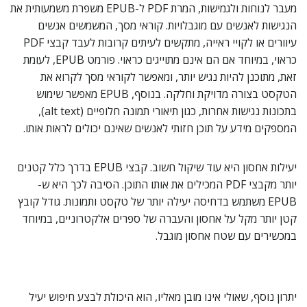
מעבר לנוחות ולגמישות, המרת PDF ל-EPUB משפרת משמעותית את
הנגישות לאנשים עם מוגבלויות. קוראי מסך, המשמשים אנשים
עיוורים או לקויי ראייה, מתקשים לעיתים קרובות לעבד קבצי PDF
כראוי, במיוחד אם הם אינם מתוייגים כראוי. פורמט EPUB, לעומת
זאת, מתוכנן להיות נגיש יותר, ומאפשר לקוראי מסך לקרוא את
הטקסט בצורה מדויקת וחלקה. בנוסף, EPUB מאפשר שימוש
בתכונות נגישות אחרות, כגון תיאורי תמונה חלופיים (alt text),
המספקים מידע על תוכן חזותי לאנשים שאינם יכולים לראות אותו.
יעילות אחסון היא עוד שיקול חשוב. קבצי EPUB בדרך כלל קטנים
יותר מקבצי PDF המכילים את אותו התוכן. הסיבה לכך היא ש-
EPUB משתמש בדחיסה יעילה יותר של טקסט ותמונות. גודל קובץ
קטן יותר מקל על אחסון והעברה של ספרים אלקטרוניים, במיוחד
במכשירים עם שטח אחסון מוגבל.
יתרון נוסף, שאולי אינו מובן מאליו, הוא היכולת לבצע חיפוש יעיל