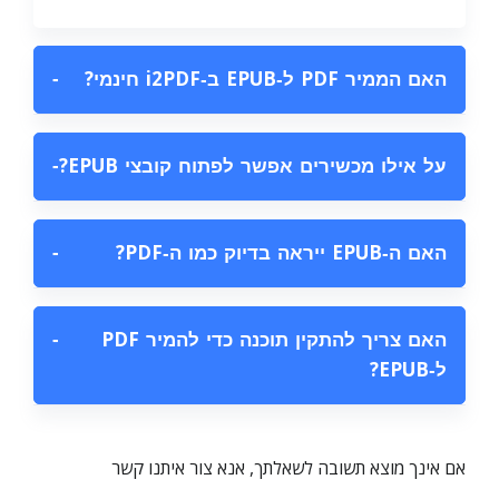
האם הממיר PDF ל‑EPUB ב‑i2PDF חינמי?
−
על אילו מכשירים אפשר לפתוח קובצי EPUB?
−
האם ה‑EPUB ייראה בדיוק כמו ה‑PDF?
−
האם צריך להתקין תוכנה כדי להמיר PDF
−
ל‑EPUB?
אם אינך מוצא תשובה לשאלתך, אנא צור איתנו קשר