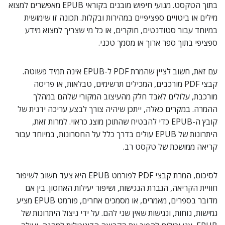
בתוך הטקסט. מנועי חיפוש מובנים בקוראי EPUB מאפשרים למצוא
מילים או ביטויים ספציפיים במהירות ובקלות. תכונה זו שימושית
במיוחד עבור סטודנטים, חוקרים, או כל מי שצריך למצוא מידע
ספציפי בתוך ספר ארוך או מסמך טכני.
עם זאת, חשוב לציין שהמרת PDF ל-EPUB אינה תמיד פשוטה.
קבצי PDF מורכבים, המכילים תרשימים, טבלאות, או פריסה
מורכבת, עלולים לאבד חלק מהעיצוב המקורי שלהם במהלך
ההמרה. במקרים כאלה, ייתכן שיהיה צורך לבצע עריכה ידנית של
קובץ ה-EPUB כדי להבטיח שהתוכן מוצג כראוי. למרות זאת,
היתרונות של EPUB עולים בדרך כלל על החסרונות, במיוחד עבור
קריאה ממושכת של טקסט רב.
לסיכום, המרת קבצי PDF לפורמט EPUB היא צעד חשוב לשיפור
חוויית הקריאה, הגברת הנגישות, ושיפור יעילות האחסון. בין אם
מדובר בספרים, מאמרים, או מסמכים אחרים, פורמט EPUB מציע
גמישות, נוחות, ונגישות שאין שני להם. על ידי ניצול היתרונות של