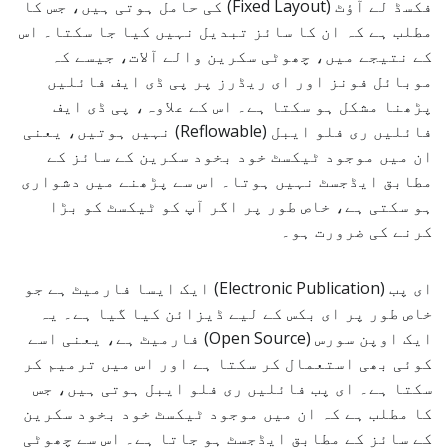
فکسڈ لے آؤٹ (Fixed Layout) کی حامل ہوتی ہیں، جس کا
مطلب ہے کہ ان کا سائز تبدیل نہیں کیا جا سکتا۔ اس
کے نتیجے میں، چھوٹی سکرین والے آلات، جیسے کہ
موبائل فونز اور ای ریڈرز پر پی ڈی ایف فائلیں
پڑھنا مشکل ہو سکتا ہے۔ اس کے علاوہ، پی ڈی ایف
فائلیں ری فلو ایبل (Reflowable) نہیں ہوتیں، یعنی
ان میں موجود ٹیکسٹ خود بخود سکرین کے سائز کے
مطابق ایڈجسٹ نہیں ہوتا۔ اس سے پڑھنے میں دشواری
ہو سکتی ہے، خاص طور پر اگر آپ کو ٹیکسٹ کو بڑا
کرنے کی ضرورت ہو۔
ای پب (Electronic Publication) ایک ایسا فارمیٹ ہے جو
خاص طور پر ای بکس کے لیے ڈیزائن کیا گیا ہے۔ یہ
ایک اوپن سورس (Open Source) فارمیٹ ہے، یعنی اسے
کوئی بھی استعمال کر سکتا ہے اور اس میں ترمیم کر
سکتا ہے۔ ای پب فائلیں ری فلو ایبل ہوتی ہیں، جس
کا مطلب ہے کہ ان میں موجود ٹیکسٹ خود بخود سکرین
کے سائز کے مطابق ایڈجسٹ ہو جاتا ہے۔ اس سے چھوٹی