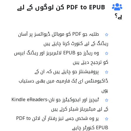
PDF to EPUB کن لوگوں کے لیے
ہے؟
طلبہ جو PDF کو موبائل ڈیوائسز پر آسان
ریڈنگ کے لیے کنورٹ کرنا چاہتے ہیں
وہ ریڈرز جو EPUB لائبریریز اور ریڈنگ ایپس
کو ترجیح دیتے ہیں
پروفیشنلز جو چاہتے ہیں کہ ان کے
ڈاکیومنٹس ای بُک فارمیٹ میں بھی دستیاب
ہوں
ٹیچرز اور ایجوکیٹرز جو نان‑Kindle eReaders
کے لیے میٹیریلز شیئر کرتے ہیں
ہر وہ شخص جسے تیز رفتار آن لائن PDF to
EPUB کنورٹر چاہیے