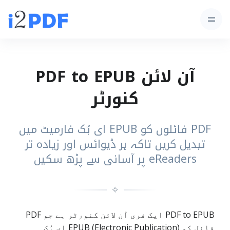
آن لائن PDF to EPUB
کنورٹر
PDF فائلوں کو EPUB ای بُک فارمیٹ میں
تبدیل کریں تاکہ ہر ڈیوائس اور زیادہ تر
eReaders پر آسانی سے پڑھ سکیں
✧
PDF to EPUB ایک فری آن لائن کنورٹر ہے جو PDF
فائل کو EPUB (Electronic Publication) ای بُک