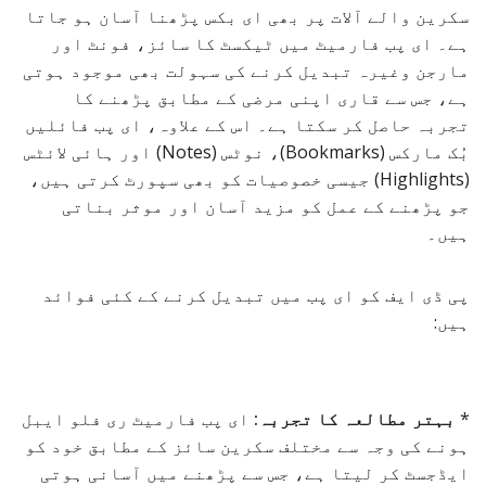
سکرین والے آلات پر بھی ای بکس پڑھنا آسان ہو جاتا
ہے۔ ای پب فارمیٹ میں ٹیکسٹ کا سائز، فونٹ اور
مارجن وغیرہ تبدیل کرنے کی سہولت بھی موجود ہوتی
ہے، جس سے قاری اپنی مرضی کے مطابق پڑھنے کا
تجربہ حاصل کر سکتا ہے۔ اس کے علاوہ، ای پب فائلیں
بُک مارکس (Bookmarks)، نوٹس (Notes) اور ہائی لائٹس
(Highlights) جیسی خصوصیات کو بھی سپورٹ کرتی ہیں،
جو پڑھنے کے عمل کو مزید آسان اور موثر بناتی
ہیں۔
پی ڈی ایف کو ای پب میں تبدیل کرنے کے کئی فوائد
ہیں:
*
بہتر مطالعہ کا تجربہ:
ای پب فارمیٹ ری فلو ایبل
ہونے کی وجہ سے مختلف سکرین سائز کے مطابق خود کو
ایڈجسٹ کر لیتا ہے، جس سے پڑھنے میں آسانی ہوتی