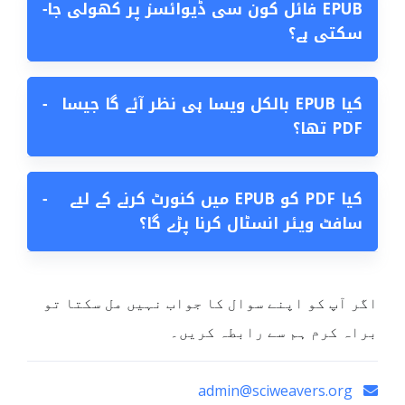
EPUB فائل کون سی ڈیوائسز پر کھولی جا
−
سکتی ہے؟
کیا EPUB بالکل ویسا ہی نظر آئے گا جیسا
−
PDF تھا؟
کیا PDF کو EPUB میں کنورٹ کرنے کے لیے
−
سافٹ ویئر انسٹال کرنا پڑے گا؟
اگر آپ کو اپنے سوال کا جواب نہیں مل سکتا تو
براہ کرم ہم سے رابطہ کریں۔
admin@sciweavers.org