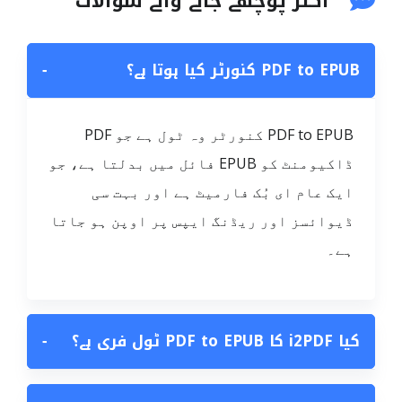
اکثر پوچھے جانے والے سوالات
PDF to EPUB کنورٹر کیا ہوتا ہے؟
−
PDF to EPUB کنورٹر وہ ٹول ہے جو PDF
ڈاکیومنٹ کو EPUB فائل میں بدلتا ہے، جو
ایک عام ای بُک فارمیٹ ہے اور بہت سی
ڈیوائسز اور ریڈنگ ایپس پر اوپن ہو جاتا
ہے۔
کیا i2PDF کا PDF to EPUB ٹول فری ہے؟
−