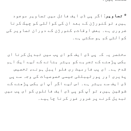
*
تصاویر:
اگر پی ڈی ایف فائل میں تصاویر موجود
ہیں، تو کنورژن کے بعد ان کی کوالٹی کو چیک کرنا
ضروری ہے۔ بعض اوقات، کنورژن کے دوران تصاویر کی
کوالٹی کم ہو سکتی ہے۔
مختصر یہ کہ پی ڈی ایف کو ای پب میں تبدیل کرنا ای
بکس پڑھنے کے تجربے کو بہتر بنانے کے لیے ایک اہم
قدم ہے۔ ای پب فارمیٹ ری فلو ایبل ہونے، تخصیص
پذیری اور پورٹیبلٹی جیسی خصوصیات کی وجہ سے پی
ڈی ایف سے بہتر ہے۔ اس لیے اگر آپ ای بکس پڑھنے کے
شوقین ہیں، تو آپ کو پی ڈی ایف فائلوں کو ای پب میں
تبدیل کرنے پر ضرور غور کرنا چاہیے۔