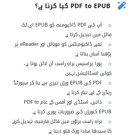
PDF to EPUB کیا کرتا ہے؟
آپ کی PDF ڈاکیومنٹ کو EPUB ای بُک
فائل میں تبدیل کرتا ہے
لمبے ڈاکیومنٹس کو موبائل اور eReader پر
پڑھنا آسان بناتا ہے
پورا پراسیس براہِ راست آن لائن ہوتا ہے،
کوئی انسٹالیشن نہیں
PDF کی EPUB ورژن تیزی سے بنا کر سپورٹڈ
ریڈرز کے لیے تیار کرتا ہے
ذاتی، اسٹڈی اور آفس کے عام PDF to
EPUB کنورژن کی ضروریات پوری کرتا ہے
براہِ راست براؤزر میں فائل فارمیٹ تبدیل کرنے
کا سیدھا سادا ورک فلو دیتا ہے