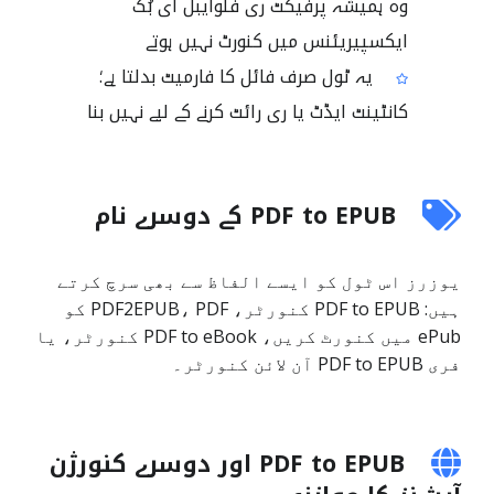
وہ ہمیشہ پرفیکٹ ری فلوایبل ای بُک
ایکسپیریئنس میں کنورٹ نہیں ہوتے
یہ ٹول صرف فائل کا فارمیٹ بدلتا ہے؛
کانٹینٹ ایڈٹ یا ری رائٹ کرنے کے لیے نہیں بنا
PDF to EPUB کے دوسرے نام
یوزرز اس ٹول کو ایسے الفاظ سے بھی سرچ کرتے
ہیں: PDF to EPUB کنورٹر، PDF2EPUB، PDF کو
ePub میں کنورٹ کریں، PDF to eBook کنورٹر، یا
فری PDF to EPUB آن لائن کنورٹر۔
PDF to EPUB اور دوسرے کنورژن