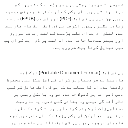
خصوصیات موجود ہوتی ہیں جو پڑھنے کے تجربے کو
بہتر بناتی ہیں۔ ای بکس کے لیے کئی فارمیٹس موجود
ہیں، جن میں پی ڈی ایف (PDF) اور ای پب (EPUB) سب سے
زیادہ مقبول ہیں۔ اگرچہ پی ڈی ایف ایک عام فارمیٹ
ہے، لیکن ای پب ای بکس پڑھنے کے لیے زیادہ موزوں
اور بہتر سمجھا جاتا ہے۔ اس لیے پی ڈی ایف کو ای پب
میں تبدیل کرنا بہت ضروری ہے۔
پی ڈی ایف (Portable Document Format) ایک ایسا
فارمیٹ ہے جو دستاویز کو اس کی اصل شکل میں محفوظ
رکھتا ہے۔ اس کا مطلب ہے کہ پی ڈی ایف فائل کو کسی
بھی ڈیوائس پر کھولا جائے، تو وہ بالکل ویسی ہی
نظر آئے گی جیسی وہ بنائی گئی تھی۔ یہ فارمیٹ
دستاویزات کو شیئر کرنے اور پرنٹ کرنے کے لیے
بہترین ہے، لیکن ای بکس پڑھنے کے لیے اس میں کچھ
خامیاں موجود ہیں۔ پی ڈی ایف فائلیں عام طور پر