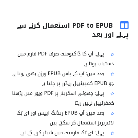
PDF to EPUB استعمال کرنے سے
پہلے اور بعد
پہلے: آپ کا ڈاکیومنٹ صرف PDF فارم میں
دستیاب ہوتا ہے
بعد میں: آپ کے پاس EPUB ورژن بھی ہوتا ہے
جو EPUB کمپیٹیبل ریڈرز پر چلتا ہے
پہلے: چھوٹی اسکرینز پر PDF ویور میں پڑھنا
کمفرٹیبل نہیں رہتا
بعد میں: آپ EPUB ریڈنگ ایپس اور ای بُک
لائبریریز استعمال کر سکتے ہیں
پہلے: ای بُک فارمیٹ میں شیئر کرنے کے لیے