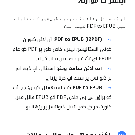
آپشنز کا موازنہ
ای بُک فائل بنانے کے دوسرے طریقوں کے مقابلے
میں PDF to EPUB کیسا ہے؟
PDF to EPUB (i2PDF):
آن لائن کنورژن،
کوئی انسٹالیشن نہیں، خاص طور پر PDF کو عام
EPUB ای بُک فارمیٹ میں بدلنے کے لیے
آف لائن سافٹ ویئر:
انسٹال، اپ ڈیٹ اور
ہر ڈیوائس پر سیٹ اپ کرنا پڑتا ہے
PDF to EPUB کب استعمال کریں:
جب آپ
کو براؤزر سے ہی جلدی PDF کو EPUB فائل میں
کنورٹ کر کے کمپیٹیبل ڈیوائسز پر پڑھنا ہو