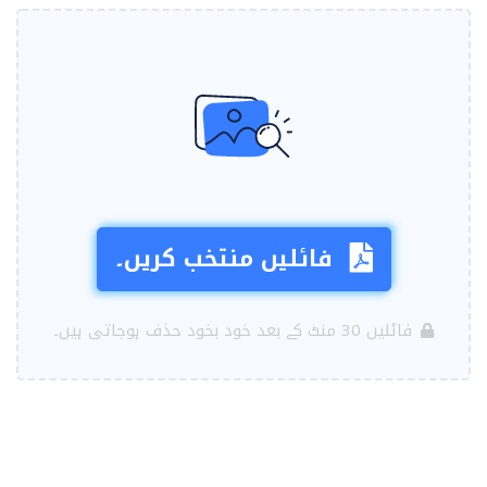
فائلیں منتخب کریں۔
فائلیں 30 منٹ کے بعد خود بخود حذف ہوجاتی ہیں۔