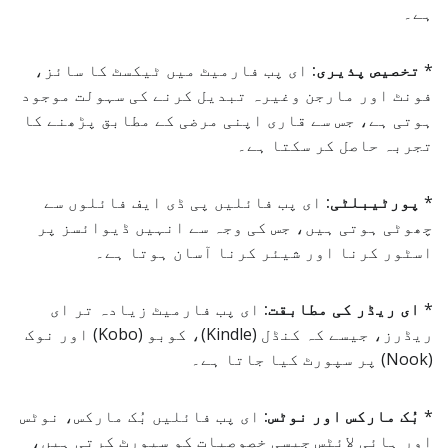
ہے۔
*
تخصیص پذیری:
ای پب فارمیٹ میں ٹیکسٹ کا سائز،
فونٹ اور مارجن وغیرہ تبدیل کرنے کی سہولت موجود
ہوتی ہے، جس سے قاری اپنی مرضی کے مطابق پڑھنے کا
تجربہ حاصل کر سکتا ہے۔
*
پورٹیبلٹی:
ای پب فائلیں پی ڈی ایف فائلوں سے
چھوٹی ہوتی ہیں، جس کی وجہ سے انہیں ڈیوائسز پر
اسٹور کرنا اور شیئر کرنا آسان ہوتا ہے۔
*
ای ریڈر کی مطابقت:
ای پب فارمیٹ زیادہ تر ای
ریڈرز، جیسے کہ کنڈل (Kindle)، کوبو (Kobo) اور نوک
(Nook) پر سپورٹ کیا جاتا ہے۔
*
بُک مارکس اور نوٹس:
ای پب فائلیں بُک مارکس، نوٹس
اور ہائی لائٹس جیسی خصوصیات کو سپورٹ کرتی ہیں،