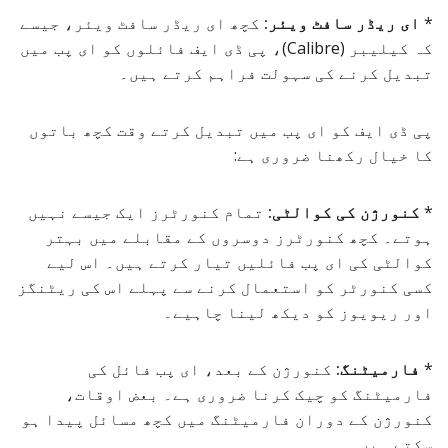
*
ای ریڈر سافٹ ویئر:
کچھ ای ریڈر سافٹ ویئر، جیسے
کہ کیلیبر (Calibre)، پی ڈی ایف فائلوں کو ای پب میں
تبدیل کرنے کی سہولت فراہم کرتے ہیں۔
پی ڈی ایف کو ای پب میں تبدیل کرتے وقت کچھ باتوں
کا خیال رکھنا ضروری ہے:
*
کنورژن کی کوالٹی:
تمام کنورٹرز ایک جیسے نہیں
ہوتے۔ کچھ کنورٹرز دوسروں کے مقابلے میں بہتر
کوالٹی کی ای پب فائلیں تیار کرتے ہیں۔ اس لیے
کسی کنورٹر کو استعمال کرنے سے پہلے اس کی ریٹنگز
اور ریویوز کو دیکھ لینا چاہیے۔
*
فارمیٹنگ:
کنورژن کے بعد، ای پب فائل کی
فارمیٹنگ کو چیک کرنا ضروری ہے۔ بعض اوقات،
کنورژن کے دوران فارمیٹنگ میں کچھ مسائل پیدا ہو
سکتے ہیں۔