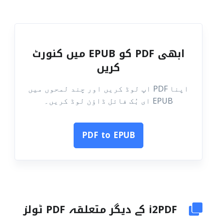
ابھی PDF کو EPUB میں کنورٹ
کریں
اپنا PDF اپ لوڈ کریں اور چند لمحوں میں
EPUB ای بُک فائل ڈاؤن لوڈ کریں۔
PDF to EPUB
i2PDF کے دیگر متعلقہ PDF ٹولز