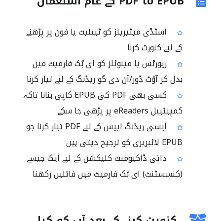
PDF to EPUB کے عام استعمال
اسٹڈی میٹیریلز کو ٹیبلیٹ یا فون پر پڑھنے
کے لیے کنورٹ کرنا
رپورٹس یا مینوئلز کو ای بُک فارمیٹ میں
بدل کر آؤٹ ڈور/آن دی گو ریڈنگ کے لیے تیار کرنا
کسی بھی PDF کی EPUB کاپی بنانا تاکہ
کمپیٹیبل eReaders پر پڑھی جا سکے
ایسی ریڈنگ ایپس کے لیے PDF تیار کرنا جو
EPUB لائبریری کو ترجیح دیتی ہیں
ذاتی ڈاکیومنٹ کلیکشن کے لیے ایک جیسے
(کنسسٹنٹ) ای بُک فارمیٹ میں فائلیں رکھنا
کنورٹ کرنے کے بعد آپ کو کیا