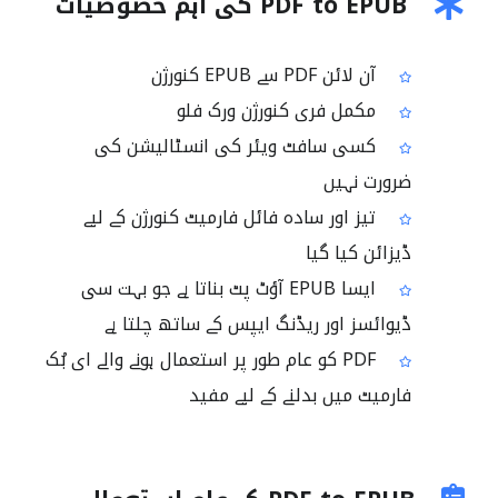
PDF to EPUB کی اہم خصوصیات
آن لائن PDF سے EPUB کنورژن
مکمل فری کنورژن ورک فلو
کسی سافٹ ویئر کی انسٹالیشن کی
ضرورت نہیں
تیز اور سادہ فائل فارمیٹ کنورژن کے لیے
ڈیزائن کیا گیا
ایسا EPUB آؤٹ پٹ بناتا ہے جو بہت سی
ڈیوائسز اور ریڈنگ ایپس کے ساتھ چلتا ہے
PDF کو عام طور پر استعمال ہونے والے ای بُک
فارمیٹ میں بدلنے کے لیے مفید