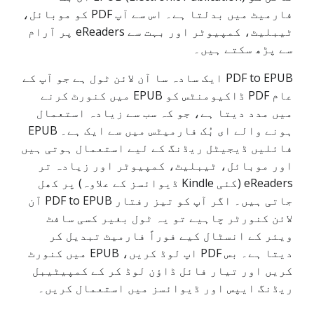
فارمیٹ میں بدلتا ہے۔ اس سے آپ PDF کو موبائل،
ٹیبلیٹ، کمپیوٹر اور بہت سے eReaders پر آرام
سے پڑھ سکتے ہیں۔
PDF to EPUB ایک سادہ سا آن لائن ٹول ہے جو آپ کے
عام PDF ڈاکیومنٹس کو EPUB میں کنورٹ کرنے
میں مدد دیتا ہے، جو کہ سب سے زیادہ استعمال
ہونے والے ای بُک فارمیٹس میں سے ایک ہے۔ EPUB
فائلیں ڈیجیٹل ریڈنگ کے لیے استعمال ہوتی ہیں
اور موبائل، ٹیبلیٹ، کمپیوٹر اور زیادہ تر
eReaders (کئی Kindle ڈیوائسز کے علاوہ) پر کھل
جاتی ہیں۔ اگر آپ کو تیز رفتار PDF to EPUB آن
لائن کنورٹر چاہیے تو یہ ٹول بغیر کسی سافٹ
ویئر کے انسٹال کیے فوراً فارمیٹ تبدیل کر
دیتا ہے۔ بس PDF اپ لوڈ کریں، EPUB میں کنورٹ
کریں اور تیار فائل ڈاؤن لوڈ کر کے کمپیٹیبل
ریڈنگ ایپس اور ڈیوائسز میں استعمال کریں۔