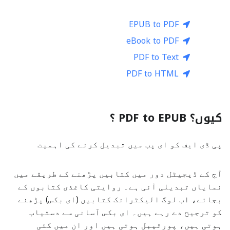
EPUB to PDF
eBook to PDF
PDF to Text
PDF to HTML
کیوں؟ PDF to EPUB ؟
پی ڈی ایف کو ای پب میں تبدیل کرنے کی اہمیت
آج کے ڈیجیٹل دور میں کتابیں پڑھنے کے طریقے میں
نمایاں تبدیلی آئی ہے۔ روایتی کاغذی کتابوں کے
بجائے، اب لوگ الیکٹرانک کتابیں (ای بکس) پڑھنے
کو ترجیح دے رہے ہیں۔ ای بکس آسانی سے دستیاب
ہوتی ہیں، پورٹیبل ہوتی ہیں اور ان میں کئی