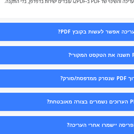
PDF ב‑i2PDF עובדים ישירות בדפדפן, בלי התקנה.
ריכה אפשר לעשות בקובץ PDF?
ת/סורק?
פריסה יישמרו אחרי העריכה?