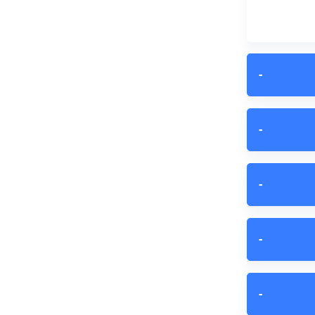
−
−
−
−
−