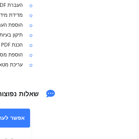
העברת PDF למצב כהה (Dark Mode) או היפוך צבעים לקריאה נוחה יותר
מדידת מידות ופריסות
הוספת הערות ות
תיקון בעיות תצוגה ב‑F
הכנת PDF למצגת או להצגה על מסך
הוספת מספרי Bates לזרימות עבודה משפטיו
עריכת מטא‑דאטה של PDF לנ
שאלות נפוצות –
אפשר לערוך PDF אונליין בלי להתק