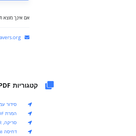
אם אינך מוצא ת
admin@sciweavers.org
קטגוריות PDF נוספות ב‑i2PDF
סידור עמודי
המרת PDF
סריקה, OCR ושיפור PDF
דחיסה ואו