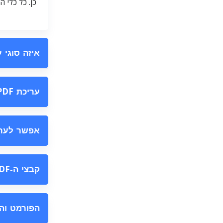
כן. כל כלי העריכה והשינוי של 
איזה סוגי ע
עריכת PDF תשנה את הטקסט המקורי?
אפשר לערוך PDF שנסרק ממדפס
קבצי ה‑PDF הערוכים נשמרים בצורה מאובטחת?
הפורמט וה