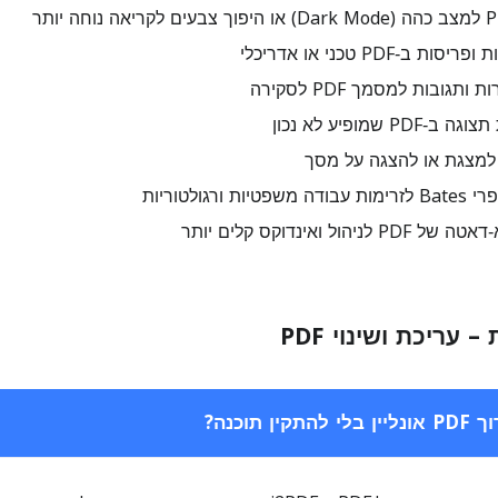
 ב‑PDF טכני או אדריכלי
גובות למסמך PDF לסקירה
PD שמופיע לא נכון
ת ורגולטוריות
יהול ואינדוקס קלים יותר
 עריכת ושינוי PDF
ין תוכנה?