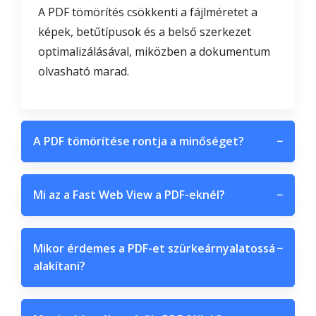
A PDF tömörítés csökkenti a fájlméretet a
képek, betűtípusok és a belső szerkezet
optimalizálásával, miközben a dokumentum
olvasható marad.
A PDF tömörítése rontja a minőséget?
−
Mi az a Fast Web View a PDF-eknél?
−
Mikor érdemes a PDF-et szürkeárnyalatossá
−
alakítani?