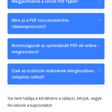
Megjavíthatók a sérült PDF fájlok?
−
Mire jó a PDF visszatömörítés
−
(dekompresszió)?
Biztonságosak az optimalizált PDF-ek online
−
megosztásra?
Ezek az eszközök működnek böngészőben,
−
telepítés nélkül?
Ha nem találja a kérdésére a választ, kérjük, vegye
fel velünk a kapcsolatot