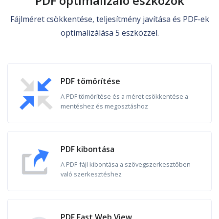
PDF optimalizáló eszközök
Fájlméret csökkentése, teljesítmény javítása és PDF-ek
optimalizálása 5 eszközzel.
PDF tömörítése
A PDF tömörítése és a méret csökkentése a
mentéshez és megosztáshoz
PDF kibontása
A PDF-fájl kibontása a szövegszerkesztőben
való szerkesztéshez
PDF Fast Web View