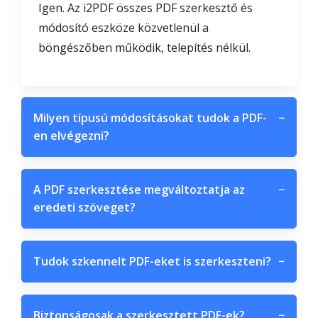
Igen. Az i2PDF összes PDF szerkesztő és
módosító eszköze közvetlenül a
böngészőben működik, telepítés nélkül.
Milyen típusú módosításokat tudok a PDF-
−
en elvégezni?
A PDF szerkesztése megváltoztatja az
−
eredeti szöveget?
Tudok szkennelt PDF-eket is szerkeszteni?
−
Biztonságosak a szerkesztett PDF-ek?
−