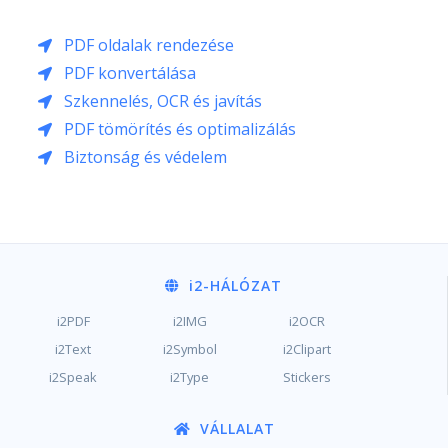
PDF oldalak rendezése
PDF konvertálása
Szkennelés, OCR és javítás
PDF tömörítés és optimalizálás
Biztonság és védelem
i2
-HÁLÓZAT
i2PDF
i2IMG
i2OCR
i2Text
i2Symbol
i2Clipart
i2Speak
i2Type
Stickers
VÁLLALAT