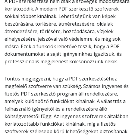
A PDF szerkesztése nem csak a szövegek módosítására
korlátozódik. A modern PDF szerkesztő szoftverek
sokkal többet kínálnak. Lehetőségünk van képek
beszúrására, törlésére, átméretezésére, oldalak
átrendezésére, törlésére, hozzáadására, vízjelek
elhelyezésére, jelszóval való védelemre, és még sok
másra. Ezek a funkciók lehetővé teszik, hogy a PDF
dokumentumokat a saját igényeinkhez igazítsuk, és
professzionális megjelenést kölcsönözzünk nekik.
Fontos megjegyezni, hogy a PDF szerkesztéséhez
megfelelő szoftverre van szükség. Számos ingyenes és
fizetős PDF szerkesztő program áll rendelkezésre,
amelyek különböző funkciókat kínálnak. A választás a
felhasználó igényeitől és a rendelkezésre álló
költségvetéstől függ. Az ingyenes szoftverek általában
korlátozottabb funkciókat kínálnak, míg a fizetős
szoftverek szélesebb körű lehetőségeket biztosítanak.