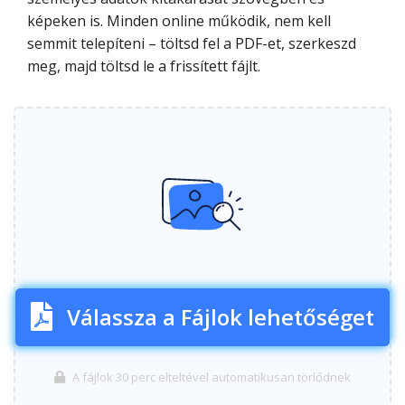
képeken is. Minden online működik, nem kell
semmit telepíteni – töltsd fel a PDF-et, szerkeszd
meg, majd töltsd le a frissített fájlt.
Válassza a Fájlok lehetőséget
A fájlok 30 perc elteltével automatikusan törlődnek