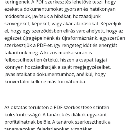
keringenek. A PDF szerkesztés lehetővé teszi, hogy
ezeket a dokumentumokat gyorsan és hatékonyan
módosítsuk, javítsuk a hibákat, hozzáadjunk
szövegeket, képeket, vagy akár aláírásokat. Képzeljük
el, hogy egy szerződésben elírás van; ahelyett, hogy az
egészet újragépelnénk és újraformáznánk, egyszerűen
szerkesztjük a PDF-et, így rengeteg időt és energiát
takarítunk meg. A közös munka során is
felbecsülhetetlen értékű, hiszen a csapat tagjai
könnyen hozzáadhatják a saját megjegyzéseiket,
javaslataikat a dokumentumhoz, anélkül, hogy
konvertálni kellene más formátumba.
Az oktatás területén a PDF szerkesztése szintén
kulcsfontosságú. A tanárok és diákok egyaránt
profitálhatnak belőle. A tanárok szerkeszthetik a
tananyagokat, feladatlapokat, vizsgákat,