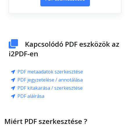
Kapcsolódó PDF eszközök az
i2PDF-en
PDF metaadatok szerkesztése
PDF jegyzetelése / annotálása
PDF kitakarása / szerkesztése
PDF aláírása
Miért PDF szerkesztése ?