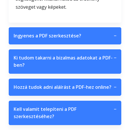
szöveget vagy képeket.
Ingyenes a PDF szerkesztése?
−
Ki tudom takarni a bizalmas adatokat a PDF-
−
ben?
Hozzá tudok adni aláírást a PDF-hez online?
−
Kell valamit telepíteni a PDF
−
szerkesztéséhez?