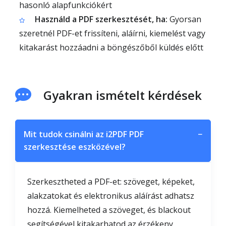
hasonló alapfunkciókért
Használd a PDF szerkesztését, ha:
Gyorsan
szeretnél PDF-et frissíteni, aláírni, kiemelést vagy
kitakarást hozzáadni a böngészőből küldés előtt
Gyakran ismételt kérdések
Mit tudok csinálni az i2PDF PDF
−
szerkesztése eszközével?
Szerkesztheted a PDF-et: szöveget, képeket,
alakzatokat és elektronikus aláírást adhatsz
hozzá. Kiemelheted a szöveget, és blackout
segítségével kitakarhatod az érzékeny