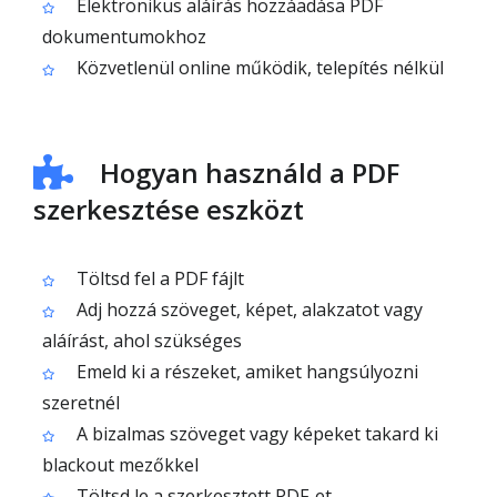
Elektronikus aláírás hozzáadása PDF
dokumentumokhoz
Közvetlenül online működik, telepítés nélkül
Hogyan használd a PDF
szerkesztése eszközt
Töltsd fel a PDF fájlt
Adj hozzá szöveget, képet, alakzatot vagy
aláírást, ahol szükséges
Emeld ki a részeket, amiket hangsúlyozni
szeretnél
A bizalmas szöveget vagy képeket takard ki
blackout mezőkkel
Töltsd le a szerkesztett PDF-et