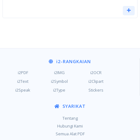
i2
-RANGKAIAN
i2PDF
i2IMG
i2OCR
i2Text
i2Symbol
i2Clipart
i2Speak
i2Type
Stickers
SYARIKAT
Tentang
Hubungi Kami
Semua Alat PDF