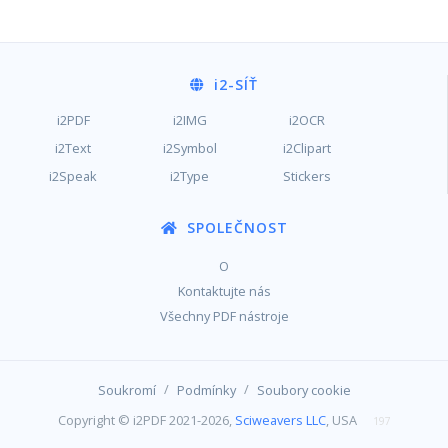
i2
-SÍŤ
i2PDF
i2IMG
i2OCR
i2Text
i2Symbol
i2Clipart
i2Speak
i2Type
Stickers
SPOLEČNOST
O
Kontaktujte nás
Všechny PDF nástroje
/
/
Soukromí
Podmínky
Soubory cookie
Copyright © i2PDF 2021-2026,
Sciweavers LLC
, USA
197