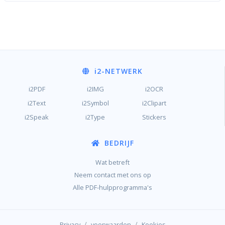
i2
-NETWERK
i2PDF
i2IMG
i2OCR
i2Text
i2Symbol
i2Clipart
i2Speak
i2Type
Stickers
BEDRIJF
Wat betreft
Neem contact met ons op
Alle PDF-hulpprogramma's
/
/
Privacy
voorwaarden
Koekjes