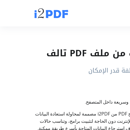
قد يتعرض ملف PDF للتلف بسبب نقل غير مكتمل، تنزيل مقطوع، تخزين غير سليم، أو مشاكل أثناء إنشاء الملف. أداة إصلاح PDF من i2PDF مصممة لمحاولة استعادة البيانات
بر الإنترنت دون الحاجة لتثبيت برامج، وتناسب حالات