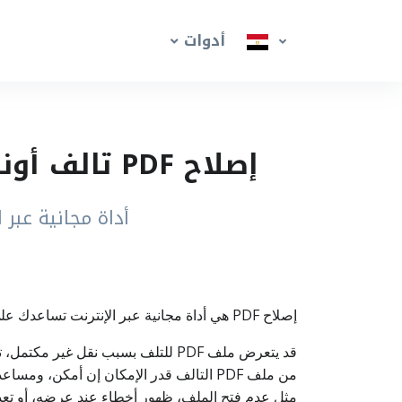
أدوات
إصلاح PDF تالف أونلاين – محاولة استعادة البيانات من ملف PDF تالف
أداة مجانية عبر الإنترن
إصلاح PDF هي أداة مجانية عبر الإنترنت تساعدك على محاولة استعادة البيانات من ملف PDF تالف إن أمكن، بطريقة سهلة وسريعة داخل المتصفح.
من ملف PDF التالف قدر الإمكان إن أمكن، 
مثل عدم فتح الملف، ظهور أخطاء عند عرضه، أو تعذر قراءته. ما عليك سوى رفع ملف PDF التالف وبدء ع