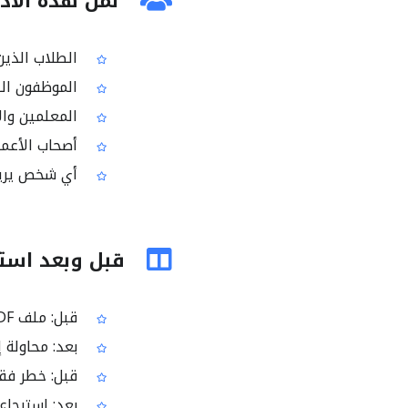
لمن هذه الأدا
الطلاب الذين لدي
الموظفون الذي
المعلمين والإ
أصحاب الأعما
أي شخص يريد محاولة
قبل وبعد استخد
قبل: ملف PDF لا يفتح أو يظهر كملف تالف
بعد: محاولة 
قبل: خطر فقد
بعد: استرجاع 