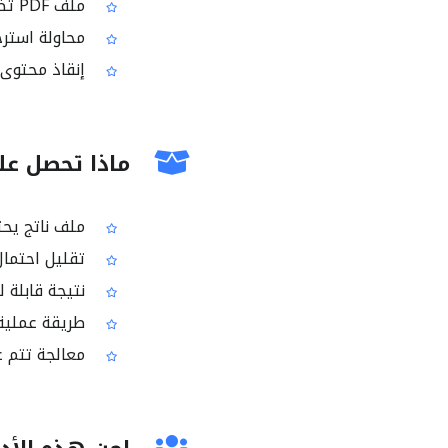
ملف PDF تضرر بعد نقله بين الأجهزة أو خدمات التخزين
محاولة استرجا
إنقاذ محتوى من ملفات PDF تالف
ماذا تحصل علي
ملف ناتج يحتوي 
تقليل احتمال 
نتيجة قابلة ل
طريقة عملية 
معالجة تتم ع