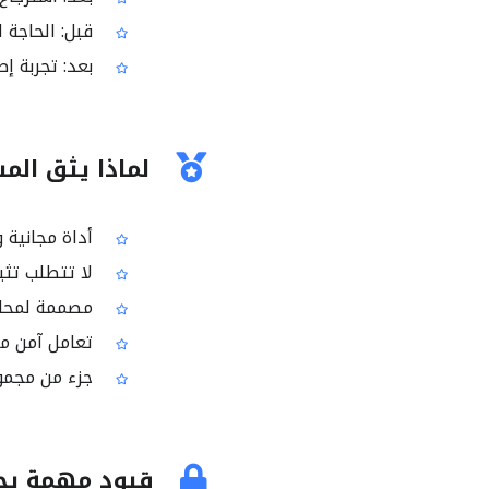
قبل: الحاجة 
بعد: تجربة إ
لماذا يثق المستخدم
أداة مجانية و
لا تتطلب تثبي
مصممة لمحاولة استعا
تعامل آمن مع ا
جزء من مجموعة أدوات i2PDF
قيود مهمة يج