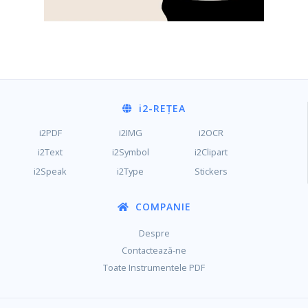
i2
-REȚEA
i2PDF
i2IMG
i2OCR
i2Text
i2Symbol
i2Clipart
i2Speak
i2Type
Stickers
COMPANIE
Despre
Contactează-ne
Toate Instrumentele PDF