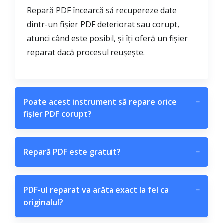
Repară PDF încearcă să recupereze date
dintr-un fișier PDF deteriorat sau corupt,
atunci când este posibil, și îți oferă un fișier
reparat dacă procesul reușește.
Poate acest instrument să repare orice
−
fișier PDF corupt?
Repară PDF este gratuit?
−
PDF-ul reparat va arăta exact la fel ca
−
originalul?