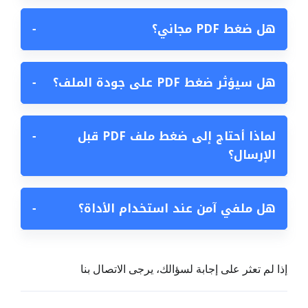
هل ضغط PDF مجاني؟
−
هل سيؤثر ضغط PDF على جودة الملف؟
−
لماذا أحتاج إلى ضغط ملف PDF قبل
−
الإرسال؟
هل ملفي آمن عند استخدام الأداة؟
−
إذا لم تعثر على إجابة لسؤالك، يرجى الاتصال بنا