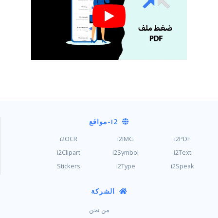
i2
-مواقع
i2OCR
i2IMG
i2PDF
i2Clipart
i2Symbol
i2Text
Stickers
i2Type
i2Speak
الشركة
من نحن