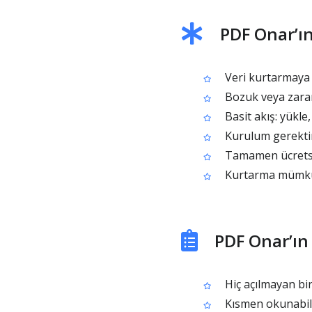
PDF Onar’ın
Veri kurtarmaya 
Bozuk veya zarar
Basit akış: yükle,
Kurulum gerekt
Tamamen ücretsi
Kurtarma mümkün 
PDF Onar’ın 
Hiç açılmayan bi
Kısmen okunabile