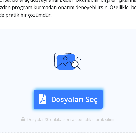
u yüzden program kurmadan onarım deneyebilirsin. Özellikle, 
de pratik bir çözümdür.
Dosyaları Seç
Dosyalar 30 dakika sonra otomatik olarak silinir