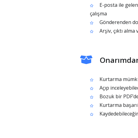
E-posta ile gelen
çalışma
Gönderenden dos
Arşiv, çıktı alma 
Onarımdan
Kurtarma mümkün
Açıp inceleyebile
Bozuk bir PDF’de
Kurtarma başarılı
Kaydedebileceğin,