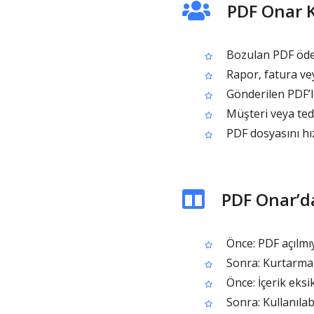
PDF Onar K
Bozulan PDF ödev
Rapor, fatura ve
Gönderilen PDF’l
Müşteri veya teda
PDF dosyasını hı
PDF Onar’d
Önce: PDF açılmı
Sonra: Kurtarma 
Önce: İçerik eks
Sonra: Kullanılabil