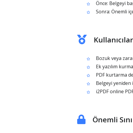
Önce: Belgeyi ba
Sonra: Önemli içe
Kullanıcıl
Bozuk veya zara
Ek yazılım kurma
PDF kurtarma den
Belgeyi yeniden i
i2PDF online PDF 
Önemli Sını