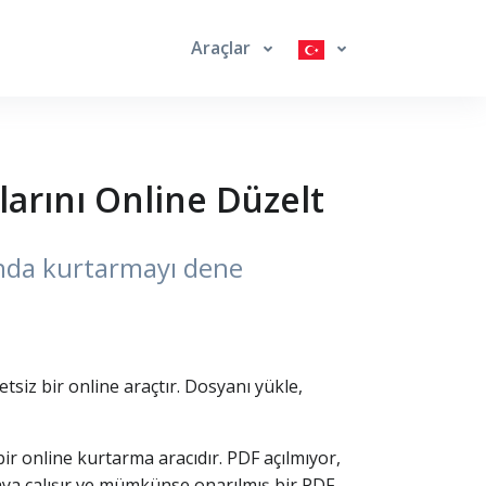
Araçlar
arını Online Düzelt
ında kurtarmayı dene
z bir online araçtır. Dosyanı yükle,
r online kurtarma aracıdır. PDF açılmıyor,
aya çalışır ve mümkünse onarılmış bir PDF