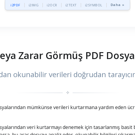
Daha »
i2PDF
i2IMG
i2OCR
i2TEXT
i2SYMBOL
eya Zarar Görmüş PDF Dosyal
an okunabilir verileri doğrudan tarayıc
✧
alarından mümkünse verileri kurtarmana yardım eden ücretsi
larından veri kurtarmayı denemek için tasarlanmış basit bi
sa, bu araç dosyayı analiz eder, okunabilir bilgileri çıkarm