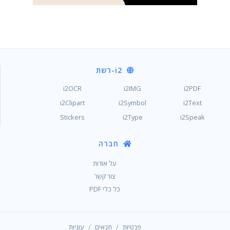
i2
-רשת
i2OCR
i2IMG
i2PDF
i2Clipart
i2Symbol
i2Text
Stickers
i2Type
i2Speak
חברה
על אודות
צור קשר
כל כלי PDF
/
/
פְּרָטִיוּת
תנאים
עוגיות