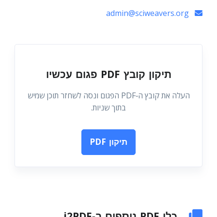
admin@sciweavers.org
תיקון קובץ PDF פגום עכשיו
העלה את קובץ ה‑PDF הפגום ונסה לשחזר תוכן שמיש
בתוך שניות.
תיקון PDF
כלי PDF נוספים ב‑i2PDF