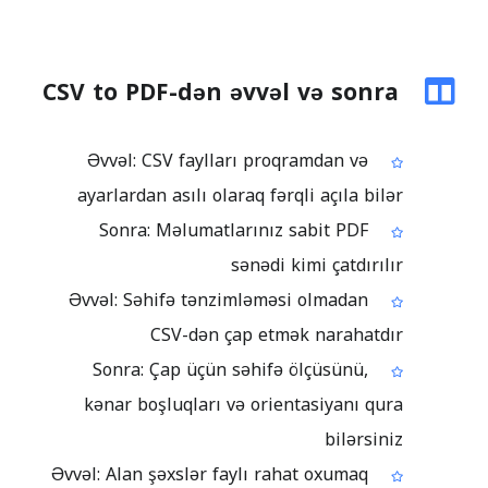
CSV to PDF-dən əvvəl və sonra
Əvvəl: CSV faylları proqramdan və
ayarlardan asılı olaraq fərqli açıla bilər
Sonra: Məlumatlarınız sabit PDF
sənədi kimi çatdırılır
Əvvəl: Səhifə tənzimləməsi olmadan
CSV-dən çap etmək narahatdır
Sonra: Çap üçün səhifə ölçüsünü,
kənar boşluqları və orientasiyanı qura
bilərsiniz
Əvvəl: Alan şəxslər faylı rahat oxumaq