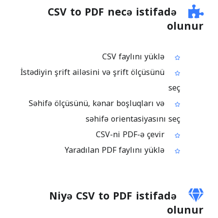
CSV to PDF necə istifadə
olunur
CSV faylını yüklə
İstədiyin şrift ailəsini və şrift ölçüsünü
seç
Səhifə ölçüsünü, kənar boşluqları və
səhifə orientasiyasını seç
CSV-ni PDF-ə çevir
Yaradılan PDF faylını yüklə
Niyə CSV to PDF istifadə
olunur