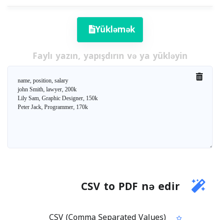
Yükləmək
Faylı yazın, yapışdırın və ya yükləyin
CSV to PDF nə edir
CSV (Comma Separated Values)