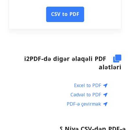
CSV to PDF
i2PDF-də digər əlaqəli PDF
alətləri
Excel to PDF
Cədvəl to PDF
PDF-ə çevirmək
Niyə CSV-dən PDF-ə ؟