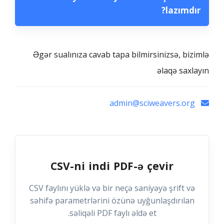
lazımdır?
Əgər sualınıza cavab tapa bilmirsinizsə, bizimlə
əlaqə saxlayın
admin@sciweavers.org
CSV-ni indi PDF-ə çevir
CSV faylını yüklə və bir neçə saniyəyə şrift və
səhifə parametrlərini özünə uyğunlaşdırılan
səliqəli PDF faylı əldə et.