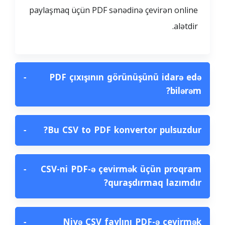
paylaşmaq üçün PDF sənədinə çevirən online
alətdir.
−
PDF çıxışının görünüşünü idarə edə
bilərəm?
−
Bu CSV to PDF konvertor pulsuzdur?
−
CSV-ni PDF-ə çevirmək üçün proqram
quraşdırmaq lazımdır?
−
Niyə CSV faylını PDF-ə çevirmək