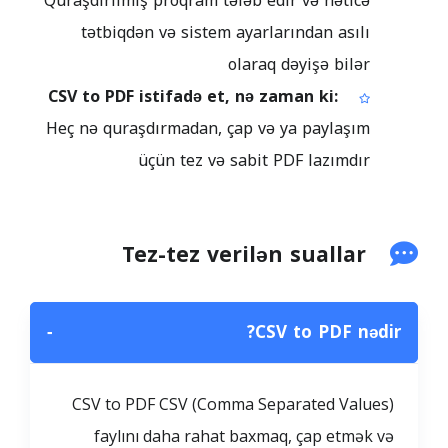
Quraşdırılmış proqram tələb edir və nəticə
tətbiqdən və sistem ayarlarından asılı
olaraq dəyişə bilər
CSV to PDF istifadə et, nə zaman ki:
Heç nə quraşdırmadan, çap və ya paylaşım
üçün tez və sabit PDF lazımdır
Tez-tez verilən suallar
−
CSV to PDF nədir?
CSV to PDF CSV (Comma Separated Values)
faylını daha rahat baxmaq, çap etmək və