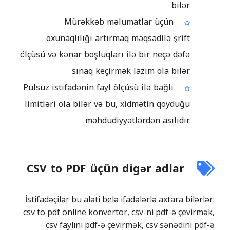
bilər
Mürəkkəb məlumatlar üçün
oxunaqlılığı artırmaq məqsədilə şrift
ölçüsü və kənar boşluqları ilə bir neçə dəfə
sınaq keçirmək lazım ola bilər
Pulsuz istifadənin fayl ölçüsü ilə bağlı
limitləri ola bilər və bu, xidmətin qoyduğu
məhdudiyyətlərdən asılıdır
CSV to PDF üçün digər adlar
İstifadəçilər bu aləti belə ifadələrlə axtara bilərlər:
csv to pdf online konvertor, csv-ni pdf-ə çevirmək,
csv faylını pdf-ə çevirmək, csv sənədini pdf-ə