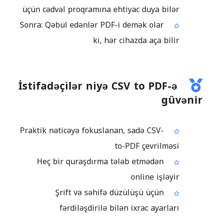
üçün cədvəl proqramına ehtiyac duya bilər
Sonra: Qəbul edənlər PDF-i demək olar
ki, hər cihazda aça bilir
İstifadəçilər niyə CSV to PDF-ə
güvənir
Praktik nəticəyə fokuslanan, sadə CSV-
to-PDF çevrilməsi
Heç bir quraşdırma tələb etmədən
online işləyir
Şrift və səhifə düzülüşü üçün
fərdiləşdirilə bilən ixrac ayarları