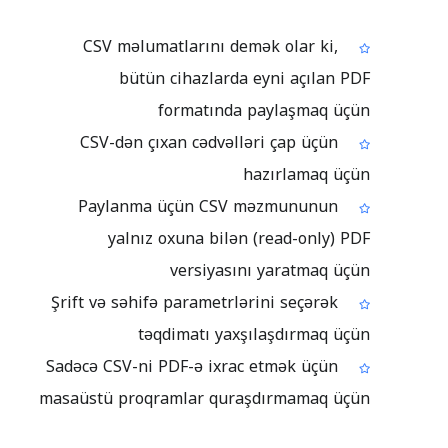
CSV məlumatlarını demək olar ki,
bütün cihazlarda eyni açılan PDF
formatında paylaşmaq üçün
CSV-dən çıxan cədvəlləri çap üçün
hazırlamaq üçün
Paylanma üçün CSV məzmununun
yalnız oxuna bilən (read-only) PDF
versiyasını yaratmaq üçün
Şrift və səhifə parametrlərini seçərək
təqdimatı yaxşılaşdırmaq üçün
Sadəcə CSV-ni PDF-ə ixrac etmək üçün
masaüstü proqramlar quraşdırmamaq üçün