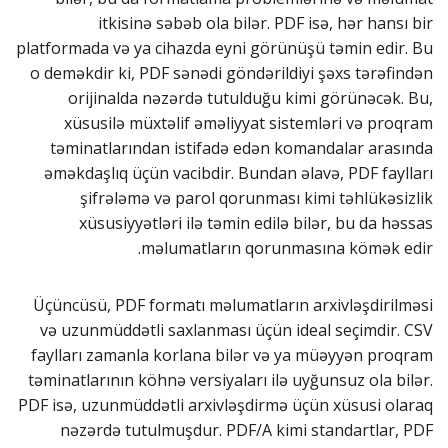
itkisinə səbəb ola bilər. PDF isə, hər hansı bir
platformada və ya cihazda eyni görünüşü təmin edir. Bu
o deməkdir ki, PDF sənədi göndərildiyi şəxs tərəfindən
orijinalda nəzərdə tutulduğu kimi görünəcək. Bu,
xüsusilə müxtəlif əməliyyat sistemləri və proqram
təminatlarından istifadə edən komandalar arasında
əməkdaşlıq üçün vacibdir. Bundan əlavə, PDF faylları
şifrələmə və parol qorunması kimi təhlükəsizlik
xüsusiyyətləri ilə təmin edilə bilər, bu da həssas
məlumatların qorunmasına kömək edir.
Üçüncüsü, PDF formatı məlumatların arxivləşdirilməsi
və uzunmüddətli saxlanması üçün ideal seçimdir. CSV
faylları zamanla korlana bilər və ya müəyyən proqram
təminatlarının köhnə versiyaları ilə uyğunsuz ola bilər.
PDF isə, uzunmüddətli arxivləşdirmə üçün xüsusi olaraq
nəzərdə tutulmuşdur. PDF/A kimi standartlar, PDF