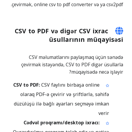
çevirmək, online csv to pdf converter və ya csv2pdf.
CSV to PDF və digər CSV ixrac
üsullarının müqayisəsi
CSV məlumatlarını paylaşmaq üçün sənədə
çevirmək istəyəndə, CSV to PDF digər üsullarla
müqayisədə necə işləyir?
CSV to PDF:
CSV faylını birbaşa online
olaraq PDF-ə çevirir və şriftlərlə, səhifə
düzülüşü ilə bağlı ayarları seçməyə imkan
verir
Cədvəl proqramı/desktop ixracı: