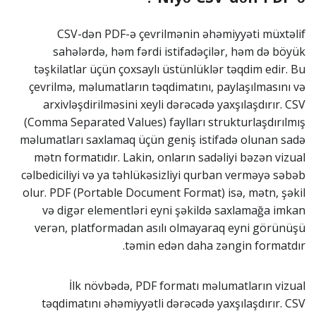
CSV-dən PDF-ə çevrilmənin əhəmiyyəti müxtəlif
sahələrdə, həm fərdi istifadəçilər, həm də böyük
təşkilatlar üçün çoxsaylı üstünlüklər təqdim edir. Bu
çevrilmə, məlumatların təqdimatını, paylaşılmasını və
arxivləşdirilməsini xeyli dərəcədə yaxşılaşdırır. CSV
(Comma Separated Values) faylları strukturlaşdırılmış
məlumatları saxlamaq üçün geniş istifadə olunan sadə
mətn formatıdır. Lakin, onların sadəliyi bəzən vizual
cəlbediciliyi və ya təhlükəsizliyi qurban verməyə səbəb
olur. PDF (Portable Document Format) isə, mətn, şəkil
və digər elementləri eyni şəkildə saxlamağa imkan
verən, platformadan asılı olmayaraq eyni görünüşü
təmin edən daha zəngin formatdır.
İlk növbədə, PDF formatı məlumatların vizual
təqdimatını əhəmiyyətli dərəcədə yaxşılaşdırır. CSV