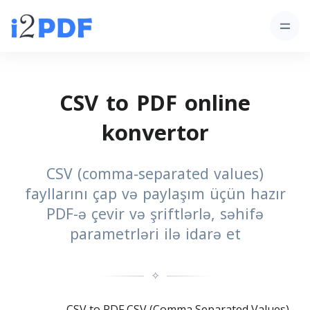
CSV to PDF online
konvertor
CSV (comma-separated values)
fayllarını çap və paylaşım üçün hazır
PDF-ə çevir və şriftlərlə, səhifə
parametrləri ilə idarə et
✧
CSV to PDF CSV (Comma Separated Values)