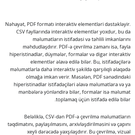
Nəhayət, PDF formatı interaktiv elementləri dəstəkləyir.
CSV fayllarında interaktiv elementlər yoxdur, bu da
məlumatların istifadəsi və təhlili imkanlarını
məhdudlaşdırır. PDF-ə çevrilmə zamanı isə, fayla
hiperistinadlar, düymələr, formalar və digər interaktiv
elementlər əlavə edilə bilər. Bu, istifadəçilərə
məlumatlarla daha interaktiv şəkildə qarşılıqlı əlaqədə
olmağa imkan verir. Məsələn, PDF sənədindəki
hiperistinadlar istifadəçiləri əlavə məlumatlara və ya
mənbələrə yönləndirə bilər, formalar isə məlumat
toplamaq üçün istifadə edilə bilər.
Beləliklə, CSV-dən PDF-ə çevrilmə məlumatların
təqdimatını, paylaşılmasını, arxivləşdirilməsini və çapını
xeyli dərəcədə yaxşılaşdırır. Bu çevrilmə, vizual