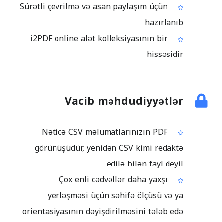
Sürətli çevrilmə və asan paylaşım üçün
hazırlanıb
i2PDF online alət kolleksiyasının bir
hissəsidir
Vacib məhdudiyyətlər
Nəticə CSV məlumatlarınızın PDF
görünüşüdür, yenidən CSV kimi redaktə
edilə bilən fayl deyil
Çox enli cədvəllər daha yaxşı
yerləşməsi üçün səhifə ölçüsü və ya
orientasiyasının dəyişdirilməsini tələb edə