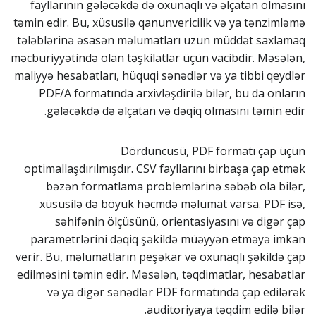
fayllarının gələcəkdə də oxunaqlı və əlçatan olmasını
təmin edir. Bu, xüsusilə qanunvericilik və ya tənzimləmə
tələblərinə əsasən məlumatları uzun müddət saxlamaq
məcburiyyətində olan təşkilatlar üçün vacibdir. Məsələn,
maliyyə hesabatları, hüquqi sənədlər və ya tibbi qeydlər
PDF/A formatında arxivləşdirilə bilər, bu da onların
gələcəkdə də əlçatan və dəqiq olmasını təmin edir.
Dördüncüsü, PDF formatı çap üçün
optimallaşdırılmışdır. CSV fayllarını birbaşa çap etmək
bəzən formatlama problemlərinə səbəb ola bilər,
xüsusilə də böyük həcmdə məlumat varsa. PDF isə,
səhifənin ölçüsünü, orientasiyasını və digər çap
parametrlərini dəqiq şəkildə müəyyən etməyə imkan
verir. Bu, məlumatların peşəkar və oxunaqlı şəkildə çap
edilməsini təmin edir. Məsələn, təqdimatlar, hesabatlar
və ya digər sənədlər PDF formatında çap edilərək
auditoriyaya təqdim edilə bilər.