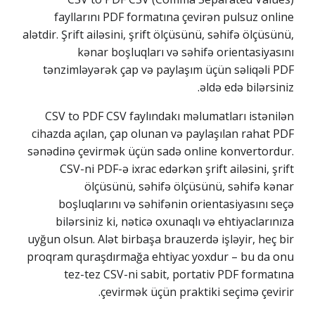
fayllarını PDF formatına çevirən pulsuz online
alətdir. Şrift ailəsini, şrift ölçüsünü, səhifə ölçüsünü,
kənar boşluqları və səhifə orientasiyasını
tənzimləyərək çap və paylaşım üçün səliqəli PDF
əldə edə bilərsiniz.
CSV to PDF CSV faylındakı məlumatları istənilən
cihazda açılan, çap olunan və paylaşılan rahat PDF
sənədinə çevirmək üçün sadə online konvertordur.
CSV-ni PDF-ə ixrac edərkən şrift ailəsini, şrift
ölçüsünü, səhifə ölçüsünü, səhifə kənar
boşluqlarını və səhifənin orientasiyasını seçə
bilərsiniz ki, nəticə oxunaqlı və ehtiyaclarınıza
uyğun olsun. Alət birbaşa brauzerdə işləyir, heç bir
proqram quraşdırmağa ehtiyac yoxdur – bu da onu
tez-tez CSV-ni sabit, portativ PDF formatına
çevirmək üçün praktiki seçimə çevirir.