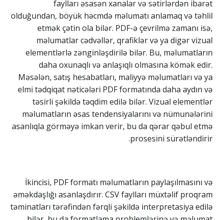
faylları əsasən xanalar və sətirlərdən ibarət
olduğundan, böyük həcmdə məlumatı anlamaq və təhlil
etmək çətin ola bilər. PDF-ə çevrilmə zamanı isə,
məlumatlar cədvəllər, qrafiklər və ya digər vizual
elementlərlə zənginləşdirilə bilər. Bu, məlumatların
daha oxunaqlı və anlaşıqlı olmasına kömək edir.
Məsələn, satış hesabatları, maliyyə məlumatları və ya
elmi tədqiqat nəticələri PDF formatında daha aydın və
təsirli şəkildə təqdim edilə bilər. Vizual elementlər
məlumatların əsas tendensiyalarını və nümunələrini
asanlıqla görməyə imkan verir, bu da qərar qəbul etmə
prosesini sürətləndirir.
İkincisi, PDF formatı məlumatların paylaşılmasını və
əməkdaşlığı asanlaşdırır. CSV faylları müxtəlif proqram
təminatları tərəfindən fərqli şəkildə interpretasiya edilə
bilər, bu da formatlama problemlərinə və məlumat