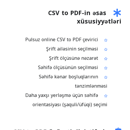
CSV to PDF-in əsas
xüsusiyyətləri
Pulsuz online CSV to PDF çevirici
Şrift ailəsinin seçilməsi
Şrift ölçüsünə nəzarət
Səhifə ölçüsünün seçilməsi
Səhifə kənar boşluqlarının
tənzimlənməsi
Daha yaxşı yerləşmə üçün səhifə
orientasiyası (şaquli/üfüqi) seçimi