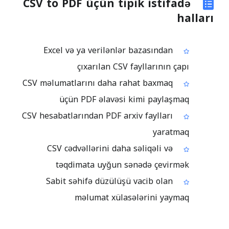
CSV to PDF üçün tipik istifadə
halları
Excel və ya verilənlər bazasından
çıxarılan CSV fayllarının çapı
CSV məlumatlarını daha rahat baxmaq
üçün PDF əlavəsi kimi paylaşmaq
CSV hesabatlarından PDF arxiv faylları
yaratmaq
CSV cədvəllərini daha səliqəli və
təqdimata uyğun sənədə çevirmək
Sabit səhifə düzülüşü vacib olan
məlumat xülasələrini yaymaq