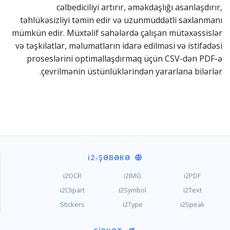
cəlbediciliyi artırır, əməkdaşlığı asanlaşdırır,
təhlükəsizliyi təmin edir və uzunmüddətli saxlanmanı
mümkün edir. Müxtəlif sahələrdə çalışan mütəxəssislər
və təşkilatlar, məlumatların idarə edilməsi və istifadəsi
proseslərini optimallaşdırmaq üçün CSV-dən PDF-ə
çevrilmənin üstünlüklərindən yararlana bilərlər.
i2
-ŞƏBƏKƏ
i2OCR
i2IMG
i2PDF
i2Clipart
i2Symbol
i2Text
Stickers
i2Type
i2Speak