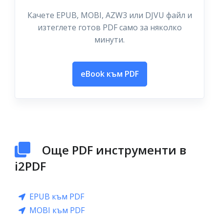
Качете EPUB, MOBI, AZW3 или DJVU файл и
изтеглете готов PDF само за няколко
минути.
eBook към PDF
Още PDF инструменти в
i2PDF
EPUB към PDF
MOBI към PDF