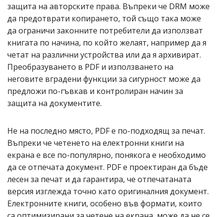
защита на авторските права. Въпреки че DRM може
да предотврати копирането, той също така може
да ограничи законните потребители да използват
книгата по начина, по който желаят, например да я
четат на различни устройства или да я архивират.
Преобразуването в PDF и използването на
неговите вградени функции за сигурност може да
предложи по-гъвкав и контролиран начин за
защита на документите.
Не на последно място, PDF е по-подходящ за печат.
Въпреки че четенето на електронни книги на
екрана е все по-популярно, понякога е необходимо
да се отпечата документ. PDF е проектиран да бъде
лесен за печат и да гарантира, че отпечатаната
версия изглежда точно като оригиналния документ.
Електронните книги, особено във формати, които
са оптимизирани за четене на екрана, може да не се