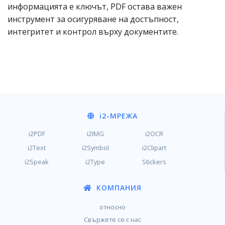
информацията е ключът, PDF остава важен
инструмент за осигуряване на достъпност,
интегритет и контрол върху документите.
i2
-МРЕЖА
i2PDF
i2IMG
i2OCR
i2Text
i2Symbol
i2Clipart
i2Speak
i2Type
Stickers
КОМПАНИЯ
относно
Свържете се с нас