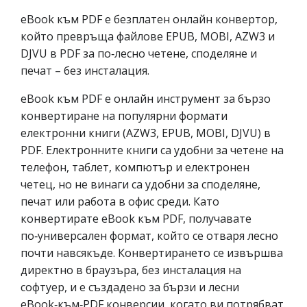
eBook към PDF е безплатен онлайн конвертор,
който превръща файлове EPUB, MOBI, AZW3 и
DJVU в PDF за по‑лесно четене, споделяне и
печат – без инсталация.
eBook към PDF е онлайн инструмент за бързо
конвертиране на популярни формати
електронни книги (AZW3, EPUB, MOBI, DJVU) в
PDF. Електронните книги са удобни за четене на
телефон, таблет, компютър и електронен
четец, но не винаги са удобни за споделяне,
печат или работа в офис среди. Като
конвертирате eBook към PDF, получавате
по‑универсален формат, който се отваря лесно
почти навсякъде. Конвертирането се извършва
директно в браузъра, без инсталация на
софтуер, и е създадено за бързи и лесни
eBook‑към‑PDF конверсии, когато ви потрябват.