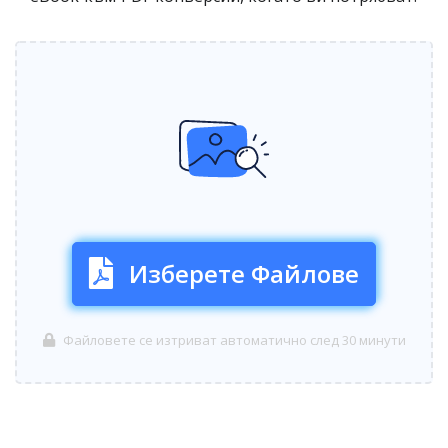
Изберете Файлове
Файловете се изтриват автоматично след 30 минути