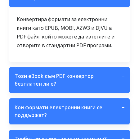
Конвертира формати за електронни
книги като EPUB, MOBI, AZW3 и DJVU в
PDF файл, който можете да изтеглите и
отворите в стандартни PDF програми.
Този eBook към PDF конвертор
−
безплатен ли е?
Кои формати електронни книги се
−
поддържат?
Трябва ли да инсталирам програма?
−