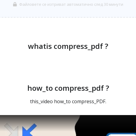
Файловете се изтриват автоматично след 30 минути
whatis compress_pdf ?
how_to compress_pdf ?
this_video how_to compress_PDF.