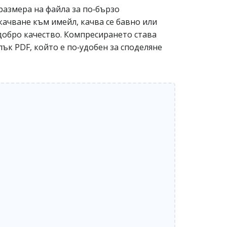
размера на файла за по‑бързо
качване към имейл, качва се бавно или
добро качество. Компресирането става
ък PDF, който е по‑удобен за споделяне