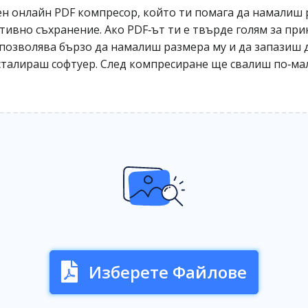
ен онлайн PDF компресор, който ти помага да намалиш 
тивно съхранение. Ако PDF‑ът ти е твърде голям за при
позволява бързо да намалиш размера му и да запазиш 
нсталираш софтуер. След компресиране ще свалиш по‑мал
Изберете Файлове