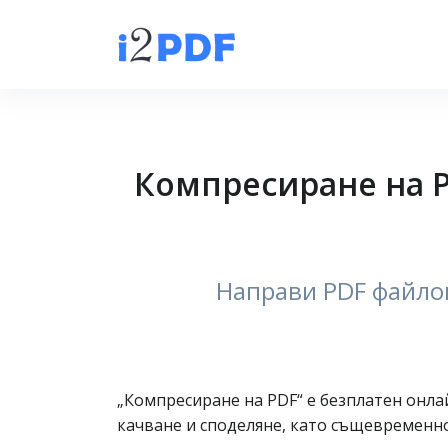
Компресиране на P
Направи PDF файлов
„Компресиране на PDF“ е безплатен онлай
качване и споделяне, като същевременно