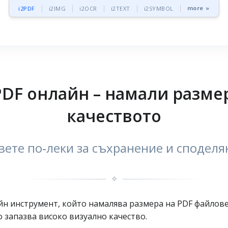
more »
i2PDF
i2IMG
i2OCR
i2TEXT
i2SYMBOL
DF онлайн – намали размер
качеството
ете по‑леки за съхранение и споделян
✧
н инструмент, който намалява размера на PDF файлове, 
 запазва високо визуално качество.