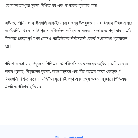
এর ফলে তথ্যের সুরক্ষা নিশ্চিত হয় এবং কাগজের ব্যবহার কমে।
অষ্টমত, পিডিএফ ফাইলগুলি আর্কাইভ করার জন্য উপযুক্ত। এর বিন্যাস দীর্ঘকাল ধরে
অপরিবর্তিত থাকে, তাই পুরনো নথিগুলিও ভবিষ্যতে সহজে খোলা এবং পড়া যায়। এটি
বিশেষত গুরুত্বপূর্ণ যখন কোনও প্রতিষ্ঠানের দীর্ঘমেয়াদী রেকর্ড সংরক্ষণের প্রয়োজন
হয়।
পরিশেষে বলা যায়, ইবুককে পিডিএফ-এ পরিবর্তন করার গুরুত্ব বহুবিধ। এটি তথ্যের
অবাধ প্রবাহ, বিন্যাসের সুরক্ষা, সহজলভ্যতা এবং নিরাপত্তার মতো গুরুত্বপূর্ণ
বিষয়গুলি নিশ্চিত করে। ডিজিটাল যুগে বই পড়া এবং তথ্য আদান প্রদানে পিডিএফ
একটি অপরিহার্য হাতিয়ার।