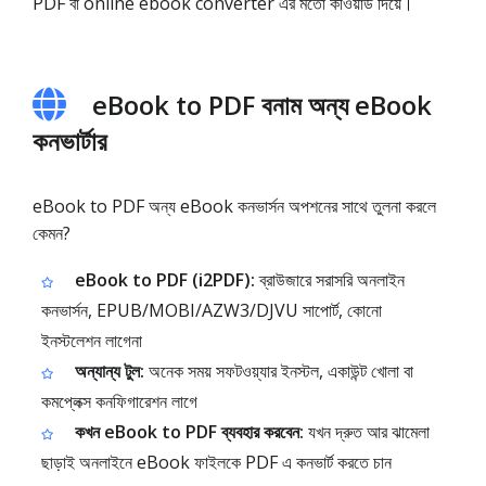
PDF বা online ebook converter এর মতো কীওয়ার্ড দিয়ে।
eBook to PDF বনাম অন্য eBook
কনভার্টার
eBook to PDF অন্য eBook কনভার্সন অপশনের সাথে তুলনা করলে
কেমন?
eBook to PDF (i2PDF):
ব্রাউজারে সরাসরি অনলাইন
কনভার্সন, EPUB/MOBI/AZW3/DJVU সাপোর্ট, কোনো
ইনস্টলেশন লাগেনা
অন্যান্য টুল:
অনেক সময় সফটওয়্যার ইনস্টল, একাউন্ট খোলা বা
কমপ্লেক্স কনফিগারেশন লাগে
কখন eBook to PDF ব্যবহার করবেন:
যখন দ্রুত আর ঝামেলা
ছাড়াই অনলাইনে eBook ফাইলকে PDF এ কনভার্ট করতে চান