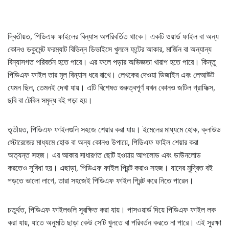
দ্বিতীয়ত, পিডিএফ ফাইলের বিন্যাস অপরিবর্তিত থাকে। একটি ওয়ার্ড ফাইল বা অন্য
কোনও ডকুমেন্ট ফরম্যাট বিভিন্ন ডিভাইসে খুললে ফন্টের আকার, মার্জিন বা অন্যান্য
বিন্যাসগত পরিবর্তন হতে পারে। এর ফলে পড়ার অভিজ্ঞতা খারাপ হতে পারে। কিন্তু
পিডিএফ ফাইল তার মূল বিন্যাস ধরে রাখে। লেখকের দেওয়া ডিজাইন এবং লেআউট
যেমন ছিল, তেমনই দেখা যায়। এটি বিশেষত গুরুত্বপূর্ণ যখন কোনও জটিল গ্রাফিক্স,
ছবি বা টেবিল সমৃদ্ধ বই পড়া হয়।
তৃতীয়ত, পিডিএফ ফাইলগুলি সহজে শেয়ার করা যায়। ইমেলের মাধ্যমে হোক, ক্লাউড
স্টোরেজের মাধ্যমে হোক বা অন্য কোনও উপায়ে, পিডিএফ ফাইল শেয়ার করা
অত্যন্ত সহজ। এর আকার সাধারণত ছোট হওয়ায় আপলোড এবং ডাউনলোড
করতেও সুবিধা হয়। এছাড়া, পিডিএফ ফাইল প্রিন্ট করাও সহজ। যাদের মুদ্রিত বই
পড়তে ভালো লাগে, তারা সহজেই পিডিএফ ফাইল প্রিন্ট করে নিতে পারেন।
চতুর্থত, পিডিএফ ফাইলগুলি সুরক্ষিত করা যায়। পাসওয়ার্ড দিয়ে পিডিএফ ফাইল লক
করা যায়, যাতে অনুমতি ছাড়া কেউ সেটি খুলতে বা পরিবর্তন করতে না পারে। এই সুরক্ষা