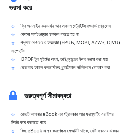
ভরসা করে
ফ্রি অনলাইন কনভার্সন আর একদম স্ট্রেইটফরওয়ার্ড প্রোসেস
কোনো সফটওয়্যার ইনস্টল করতে হয় না
পপুলার eBook ফরম্যাট (EPUB, MOBI, AZW3, DJVU)
সাপোর্টেড
i2PDF টুল সুইটের অংশ, তাই ব্র্যান্ডের উপর ভরসা করা যায়
রোজকার ফাইল কনভার্সনের প্র্যাক্টিকাল সলিউশনে ফোকাস করা
গুরুত্বপূর্ণ সীমাবদ্ধতা
রেজাল্ট আপনার eBook এর স্ট্রাকচার আর ফরম্যাটিং এর উপর
নির্ভর করে বদলাতে পারে
কিছু eBook এ খুব কমপ্লেক্স লেআউট থাকে, যেটা সবসময় একদম