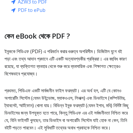
AZW3 to PDF
PDF to ePub
কেন eBook থেকে PDF ?
ইবুককে পিডিএফ (PDF) এ পরিবর্তন করার গুরুত্ব অপরিসীম। ডিজিটাল যুগে বই
পড়া এবং তথ্য আদান প্রদানে এটি একটি অত্যাবশ্যকীয় প্রক্রিয়া। এর বহুবিধ কারণ
রয়েছে, যা ব্যক্তিগত ব্যবহার থেকে শুরু করে ব্যবসায়িক এবং শিক্ষাগত ক্ষেত্রেও
বিশেষভাবে প্রযোজ্য।
প্রথমত, পিডিএফ একটি সার্বজনীন ফাইল ফরম্যাট। এর অর্থ হল, এটি যে কোনও
অপারেটিং সিস্টেম (যেমন উইন্ডোজ, ম্যাকওএস, লিনাক্স) এবং ডিভাইসে (কম্পিউটার,
ট্যাবলেট, স্মার্টফোন) খোলা যায়। বিভিন্ন ইবুক ফরম্যাট (যেমন ইপাব, মবি) নির্দিষ্ট কিছু
ডিভাইসের জন্য উপযুক্ত হতে পারে, কিন্তু পিডিএফ এর এই সর্বজনীনতা নিশ্চিত করে
যে, যিনি ফাইলটি খুলছেন, তার ডিভাইস বা অপারেটিং সিস্টেম যাই হোক না কেন, তিনি
বইটি পড়তে পারবেন। এই সুবিধাটি তথ্যের অবাধ প্রবাহকে নিশ্চিত করে।