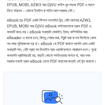
EPUB, MOBI, AZW3 আর DJVU ফাইল খুব সহজে PDF এ বদলে
নিতে পারবেন – কোনো ইনস্টল বা সাইন‑আপ দরকার নেই।
eBook to PDF একটা সিম্পল অনলাইন টুল, যেটা আপনার AZW3,
EPUB, MOBI আর DJVU eBook ফাইলগুলোকে দ্রুত PDF এ
কনভার্ট করে দেয়। eBook ফরম্যাট মোবাইল, ট্যাব, কম্পিউটার আর
eReader এ ভালো চলে, কিন্তু শেয়ার করা, প্রিন্ট করা বা সব সিস্টেমে খোলা
সব সময় সুবিধাজনক হয় না। eBook কে PDF বানালে আপনি এমন একটা
ফরম্যাট পান, যেটা প্রায় সব ডিভাইস আর ওয়ার্কফ্লোতে আরামসে চলে। পুরো
কনভার্সন ব্রাউজারেই হয়, বাড়তি কোনো সফটওয়্যার লাগবে না, আর যখন
দরকার তখনই দ্রুত eBook থেকে PDF বানানোর জন্যই এই টুল বানানো।