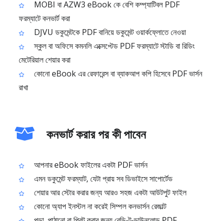
MOBI বা AZW3 eBook কে বেশি কম্প্যাটিবল PDF
ফরম্যাটে কনভার্ট করা
DJVU ডকুমেন্টকে PDF বানিয়ে ডকুমেন্ট ওয়ার্কফ্লোতে নেওয়া
স্কুল বা অফিসে কমনলি এক্সেপ্টেড PDF ফরম্যাটে স্টাডি বা রিডিং
মেটেরিয়াল শেয়ার করা
কোনো eBook এর রেফারেন্স বা ব্যাকআপ কপি হিসেবে PDF ভার্সন
রাখা
কনভার্ট করার পর কী পাবেন
আপনার eBook ফাইলের একটা PDF ভার্সন
এমন ডকুমেন্ট ফরম্যাট, যেটা প্রায় সব ডিভাইসে সাপোর্টেড
শেয়ার আর স্টোর করার জন্য আরও সহজ একটা আউটপুট ফাইল
কোনো অ্যাপ ইনস্টল না করেই সিম্পল কনভার্সন রেজাল্ট
পড়া, পাঠানো বা প্রিন্ট করার জন্য রেডি‑টু‑ডাউনলোড PDF