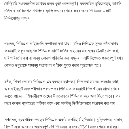
বৈশিষ্ট্যটি সংবেদনশীল তথ্যের জন্য খুবই গুরুত্বপূর্ণ। ব্যবসায়িক চুক্তিপত্র, আইনি
দলিল বা ব্যক্তিগত নথিপত্র সুরক্ষিতভাবে শেয়ার করার জন্য পিডিএফ একটি
নির্ভরযোগ্য মাধ্যম।
পঞ্চমত, পিডিএফ ফাইলগুলি সম্পাদনা করা যায়। যদিও পিডিএফ মূলত পঠনযোগ্য
ফরম্যাট, তবুও আধুনিক পিডিএফ এডিটরগুলির সাহায্যে এর মধ্যে টেক্সট যোগ করা,
ছবি পরিবর্তন করা বা অন্য কোনও পরিবর্তন করা সম্ভব। এটি বিশেষত গুরুত্বপূর্ণ যখন
কোনও ডকুমেন্টে সামান্য সংশোধন বা টীকা যুক্ত করার প্রয়োজন হয়।
ষষ্ঠত, শিক্ষা ক্ষেত্রে পিডিএফ এর ব্যবহার ব্যাপক। শিক্ষকরা তাদের লেকচার নোট,
অ্যাসাইনমেন্ট এবং পরীক্ষার প্রশ্নপত্র পিডিএফ ফরম্যাটে শিক্ষার্থীদের সাথে শেয়ার
করতে পারেন। শিক্ষার্থীরাও তাদের উত্তরপত্র পিডিএফ করে জমা দিতে পারে। এর
ফলে কাগজ ব্যবহারের পরিমাণ কমে এবং সবকিছু ডিজিটালভাবে সংরক্ষণ করা যায়।
সপ্তমত, ব্যবসায়িক ক্ষেত্রে পিডিএফ একটি অপরিহার্য হাতিয়ার। চুক্তিপত্র, চালান,
রিপোর্ট এবং অন্যান্য গুরুত্বপূর্ণ নথি পিডিএফ ফরম্যাটে তৈরি এবং শেয়ার করা হয়।