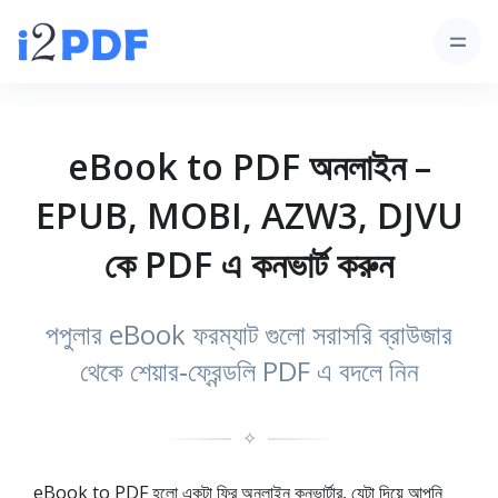
eBook to PDF অনলাইন –
EPUB, MOBI, AZW3, DJVU
কে PDF এ কনভার্ট করুন
পপুলার eBook ফরম্যাট গুলো সরাসরি ব্রাউজার
থেকে শেয়ার‑ফ্রেন্ডলি PDF এ বদলে নিন
✧
eBook to PDF হলো একটা ফ্রি অনলাইন কনভার্টার, যেটা দিয়ে আপনি