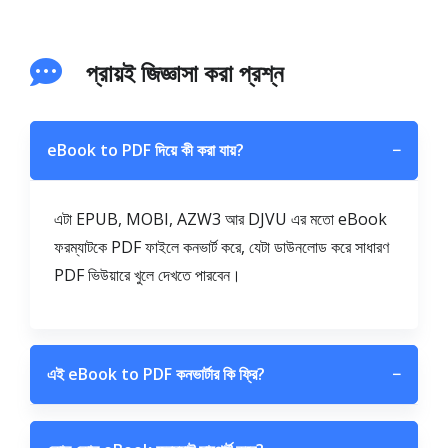
প্রায়ই জিজ্ঞাসা করা প্রশ্ন
eBook to PDF দিয়ে কী করা যায়?
−
এটা EPUB, MOBI, AZW3 আর DJVU এর মতো eBook
ফরম্যাটকে PDF ফাইলে কনভার্ট করে, যেটা ডাউনলোড করে সাধারণ
PDF ভিউয়ারে খুলে দেখতে পারবেন।
এই eBook to PDF কনভার্টার কি ফ্রি?
−