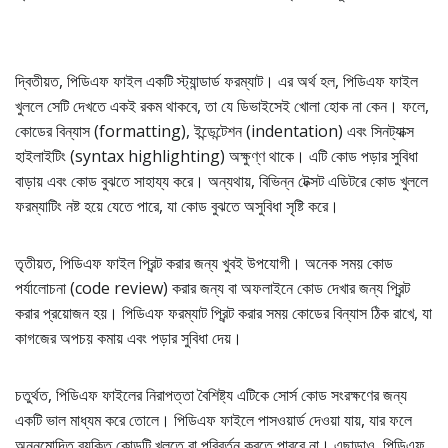
দ্বিতীয়ত, পিডিএফ ফাইল একটি স্ট্যান্ডার্ড ফরম্যাট। এর অর্থ হল, পিডিএফ ফাইল
খুললে সেটি দেখতে একই রকম থাকবে, তা যে ডিভাইসেই খোলা হোক না কেন। ফলে,
কোডের বিন্যাস (formatting), ইন্ডেন্টেশন (indentation) এবং সিনট্যাক্স
হাইলাইটিং (syntax highlighting) অক্ষুণ্ণ থাকে। এটি কোড পড়ার সুবিধা
বাড়ায় এবং কোড বুঝতে সাহায্য করে। অন্যথায়, বিভিন্ন টেক্সট এডিটরে কোড খুললে
ফরম্যাটিং নষ্ট হয়ে যেতে পারে, যা কোড বুঝতে অসুবিধা সৃষ্টি করে।
তৃতীয়ত, পিডিএফ ফাইল প্রিন্ট করার জন্য খুবই উপযোগী। অনেক সময় কোড
পর্যালোচনা (code review) করার জন্য বা অফলাইনে কোড দেখার জন্য প্রিন্ট
করার প্রয়োজন হয়। পিডিএফ ফরম্যাট প্রিন্ট করার সময় কোডের বিন্যাস ঠিক রাখে, যা
কাগজের অপচয় কমায় এবং পড়ার সুবিধা দেয়।
চতুর্থত, পিডিএফ ফাইলের নিরাপত্তা বৈশিষ্ট্য এটিকে সোর্স কোড সংরক্ষণের জন্য
একটি ভাল মাধ্যম করে তোলে। পিডিএফ ফাইলে পাসওয়ার্ড দেওয়া যায়, যার ফলে
অননুমোদিত ব্যক্তি কোডটি খুলতে বা পরিবর্তন করতে পারবে না। এছাড়াও, পিডিএফ