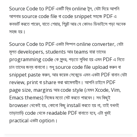
Source Code to PDF একটি ফ্রি online টুল, যেটা দিয়ে আপনি
আপনার source code file বা code snippet সহজে PDF এ
কনভার্ট করতে পারেন, যাতে শেয়ার, প্রিন্ট আর যে কোনও ডিভাইসে পড়া অনেক
সহজ হয়।
Source Code to PDF একটা সিম্পল online converter, যেটা
মূলত developers, students আর teams যারা তাদের
programming code কে সুন্দর, পড়তে সুবিধা হয় এমন PDF এ নিতে
চান তাদের জন্য বানানো। শুধু source code file upload করুন বা
snippet paste করুন, আর কয়েক সেকেন্ডে এমন একটা PDF বানান যেটা
review, print বা share করা ঝামেলাহীন। আপনি চাইলে PDF
page size, margins আর code style (যেমন Xcode, Vim,
Emacs themes) নিজের মতো সেট করতে পারবেন। সব কিছুই
browser থেকেই হয়, কোনো কিছু install করতে হয় না, তাই যখনই
তাড়াতাড়ি code থেকে readable PDF বানাতে হবে, এটা খুবই
practical একটা option।