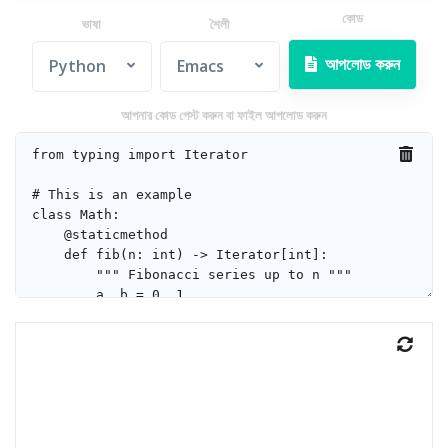
কোড
ভাষা
শৈলী
আপলোড করুন
Python
Emacs
আপনার কোড পেস্ট করুন বা ফাইল আপলোড করুন