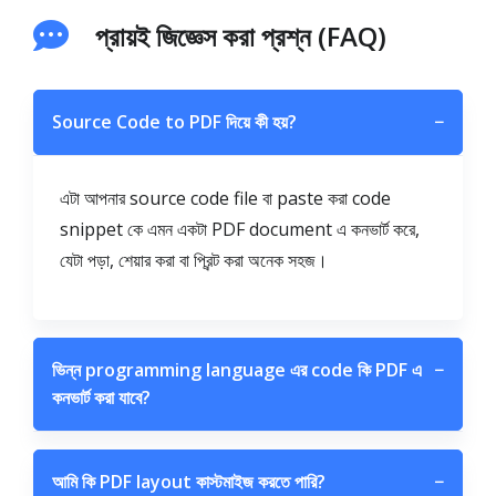
প্রায়ই জিজ্ঞেস করা প্রশ্ন (FAQ)
Source Code to PDF দিয়ে কী হয়?
−
এটা আপনার source code file বা paste করা code
snippet কে এমন একটা PDF document এ কনভার্ট করে,
যেটা পড়া, শেয়ার করা বা প্রিন্ট করা অনেক সহজ।
ভিন্ন programming language এর code কি PDF এ
−
কনভার্ট করা যাবে?
আমি কি PDF layout কাস্টমাইজ করতে পারি?
−