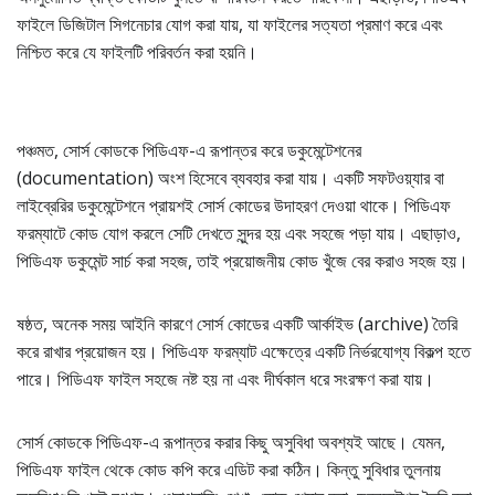
ফাইলে ডিজিটাল সিগনেচার যোগ করা যায়, যা ফাইলের সত্যতা প্রমাণ করে এবং
নিশ্চিত করে যে ফাইলটি পরিবর্তন করা হয়নি।
পঞ্চমত, সোর্স কোডকে পিডিএফ-এ রূপান্তর করে ডকুমেন্টেশনের
(documentation) অংশ হিসেবে ব্যবহার করা যায়। একটি সফটওয়্যার বা
লাইব্রেরির ডকুমেন্টেশনে প্রায়শই সোর্স কোডের উদাহরণ দেওয়া থাকে। পিডিএফ
ফরম্যাটে কোড যোগ করলে সেটি দেখতে সুন্দর হয় এবং সহজে পড়া যায়। এছাড়াও,
পিডিএফ ডকুমেন্ট সার্চ করা সহজ, তাই প্রয়োজনীয় কোড খুঁজে বের করাও সহজ হয়।
ষষ্ঠত, অনেক সময় আইনি কারণে সোর্স কোডের একটি আর্কাইভ (archive) তৈরি
করে রাখার প্রয়োজন হয়। পিডিএফ ফরম্যাট এক্ষেত্রে একটি নির্ভরযোগ্য বিকল্প হতে
পারে। পিডিএফ ফাইল সহজে নষ্ট হয় না এবং দীর্ঘকাল ধরে সংরক্ষণ করা যায়।
সোর্স কোডকে পিডিএফ-এ রূপান্তর করার কিছু অসুবিধা অবশ্যই আছে। যেমন,
পিডিএফ ফাইল থেকে কোড কপি করে এডিট করা কঠিন। কিন্তু সুবিধার তুলনায়