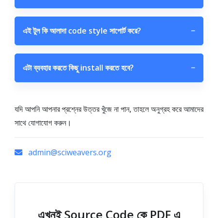
এই টুল কি আলাদা code style সাপোর্ট করে?
−
এটা ব্যবহার করতে কিছু install করতে হবে?
−
যদি আপনি আপনার প্রশ্নের উত্তর খুঁজে না পান, তাহলে অনুগ্রহ করে আমাদের
সাথে যোগাযোগ করুন।
admin@sciweavers.org
এখনই Source Code কে PDF এ