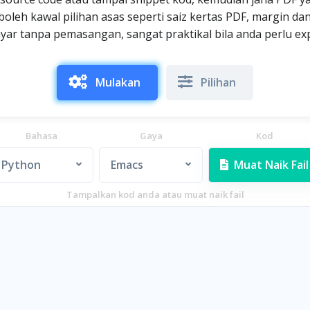
oleh kawal pilihan asas seperti saiz kertas PDF, margin da
layar tanpa pemasangan, sangat praktikal bila anda perlu e
Mulakan
Pilihan
Bahasa
Gaya
Kod
Python
Emacs
Muat Naik Fail
Tampalkan kod anda atau muat naik fail