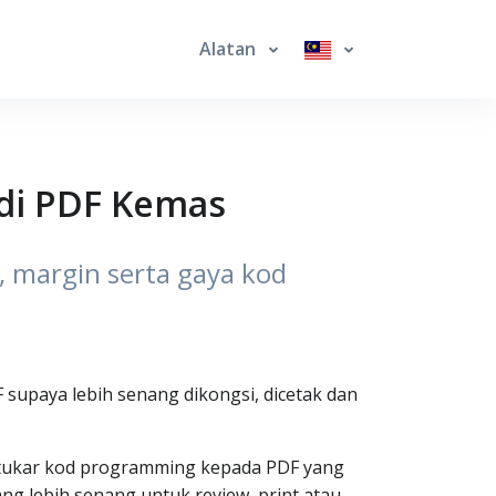
Alatan
adi PDF Kemas
s, margin serta gaya kod
 supaya lebih senang dikongsi, dicetak dan
u tukar kod programming kepada PDF yang
ng lebih senang untuk review, print atau