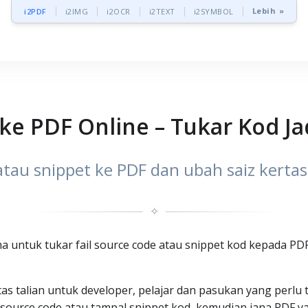
Lebih »
i2PDF
i2IMG
i2OCR
i2TEXT
i2SYMBOL
ke PDF Online – Tukar Kod J
atau snippet ke PDF dan ubah saiz kerta
✧
ma untuk tukar fail source code atau snippet kod kepada PDF
as talian untuk developer, pelajar dan pasukan yang perl
source code atau tampal snippet kod, kemudian jana PDF ya