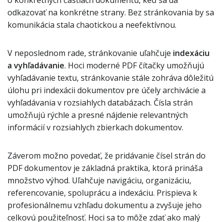
o konkrétnych častiach dokumentu, keď sa dá
odkazovať na konkrétne strany. Bez stránkovania by sa
komunikácia stala chaotickou a neefektívnou.
V neposlednom rade, stránkovanie uľahčuje
indexáciu
a vyhľadávanie
. Hoci moderné PDF čítačky umožňujú
vyhľadávanie textu, stránkovanie stále zohráva dôležitú
úlohu pri indexácii dokumentov pre účely archivácie a
vyhľadávania v rozsiahlych databázach. Čísla strán
umožňujú rýchle a presné nájdenie relevantných
informácií v rozsiahlych zbierkach dokumentov.
Záverom možno povedať, že pridávanie čísel strán do
PDF dokumentov je základná praktika, ktorá prináša
množstvo výhod. Uľahčuje navigáciu, organizáciu,
referencovanie, spoluprácu a indexáciu. Prispieva k
profesionálnemu vzhľadu dokumentu a zvyšuje jeho
celkovú použiteľnosť. Hoci sa to môže zdať ako malý