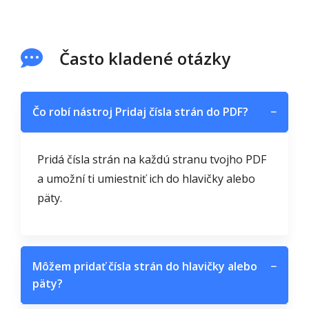
Často kladené otázky
Čo robí nástroj Pridaj čísla strán do PDF?
−
Pridá čísla strán na každú stranu tvojho PDF
a umožní ti umiestniť ich do hlavičky alebo
päty.
Môžem pridať čísla strán do hlavičky alebo
−
päty?