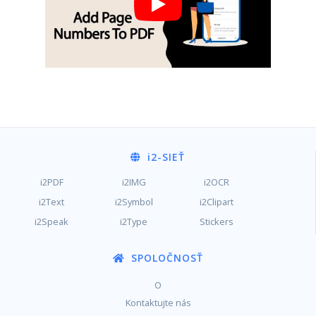
i2
-SIEŤ
i2PDF
i2IMG
i2OCR
i2Text
i2Symbol
i2Clipart
i2Speak
i2Type
Stickers
SPOLOČNOSŤ
O
Kontaktujte nás