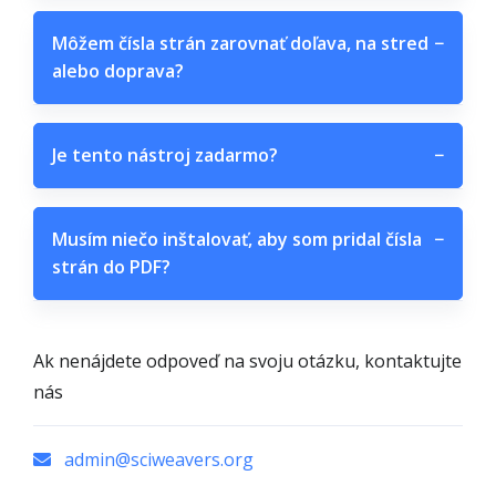
Môžem čísla strán zarovnať doľava, na stred
−
alebo doprava?
Je tento nástroj zadarmo?
−
Musím niečo inštalovať, aby som pridal čísla
−
strán do PDF?
Ak nenájdete odpoveď na svoju otázku, kontaktujte
nás
admin@sciweavers.org