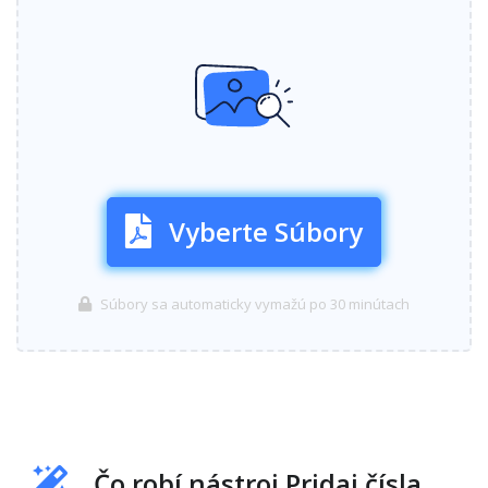
Vyberte Súbory
Súbory sa automaticky vymažú po 30 minútach
Čo robí nástroj Pridaj čísla