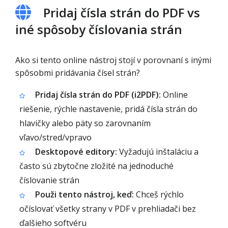
Pridaj čísla strán do PDF vs
iné spôsoby číslovania strán
Ako si tento online nástroj stojí v porovnaní s inými
spôsobmi pridávania čísel strán?
Pridaj čísla strán do PDF (i2PDF):
Online
riešenie, rýchle nastavenie, pridá čísla strán do
hlavičky alebo päty so zarovnaním
vľavo/stred/vpravo
Desktopové editory:
Vyžadujú inštaláciu a
často sú zbytočne zložité na jednoduché
číslovanie strán
Použi tento nástroj, keď:
Chceš rýchlo
očíslovať všetky strany v PDF v prehliadači bez
ďalšieho softvéru