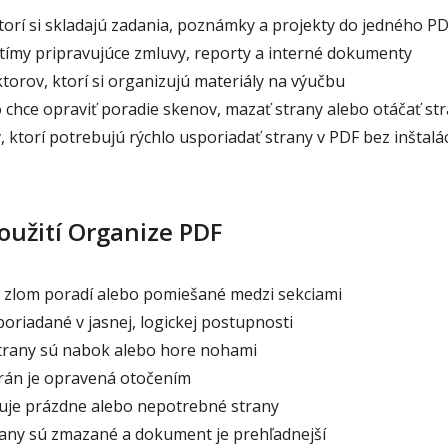
torí si skladajú zadania, poznámky a projekty do jedného P
 tímy pripravujúce zmluvy, reporty a interné dokumenty
ktorov, ktorí si organizujú materiály na výučbu
 chce opraviť poradie skenov, mazať strany alebo otáčať st
 ktorí potrebujú rýchlo usporiadať strany v PDF bez inštalá
oužití Organize PDF
v zlom poradí alebo pomiešané medzi sekciami
oriadané v jasnej, logickej postupnosti
trany sú nabok alebo hore nohami
trán je opravená otočením
uje prázdne alebo nepotrebné strany
any sú zmazané a dokument je prehľadnejší