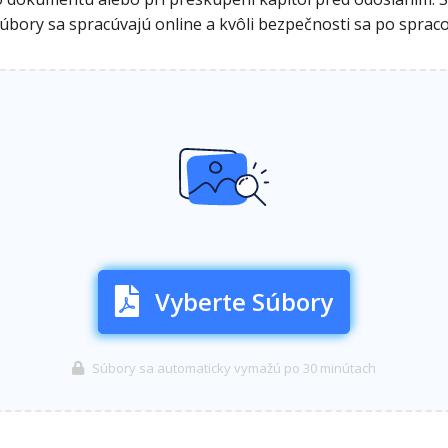
úbory sa spracúvajú online a kvôli bezpečnosti sa po sprac
Vyberte Súbory
Súbory sa automaticky vymažú po 30 minútach