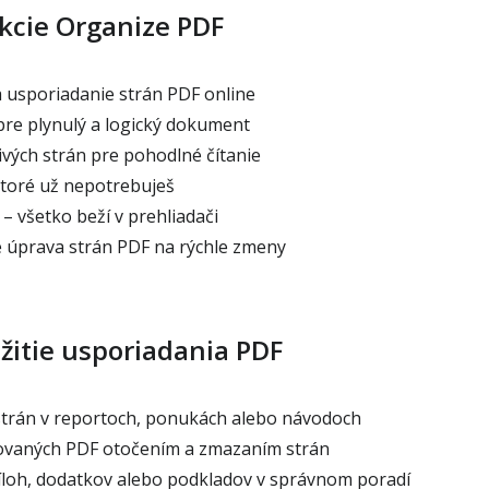
kcie Organize PDF
usporiadanie strán PDF online
pre plynulý a logický dokument
ivých strán pre pohodlné čítanie
toré už nepotrebuješ
 – všetko beží v prehliadači
 úprava strán PDF na rýchle zmeny
žitie usporiadania PDF
trán v reportoch, ponukách alebo návodoch
ovaných PDF otočením a zmazaním strán
loh, dodatkov alebo podkladov v správnom poradí