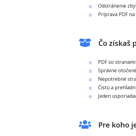
Odstránenie zby
Príprava PDF na 
Čo získaš 
PDF so stranami
Správne otočené 
Nepotrebné stra
Čistú a prehľadn
Jeden usporiadan
Pre koho j