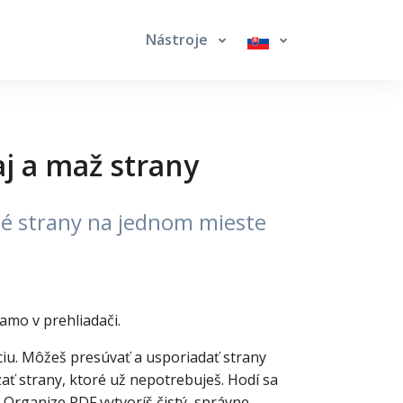
Nástroje
j a maž strany
né strany na jednom mieste
amo v prehliadači.
áciu. Môžeš presúvať a usporiadať strany
ť strany, ktoré už nepotrebuješ. Hodí sa
Organize PDF vytvoríš čistý, správne