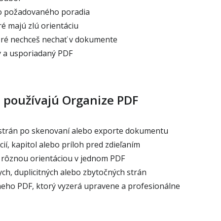
o požadovaného poradia
é majú zlú orientáciu
oré nechceš nechať v dokumente
ý a usporiadaný PDF
a používajú Organize PDF
strán po skenovaní alebo exporte dokumentu
í, kapitol alebo príloh pred zdieľaním
 rôznou orientáciou v jednom PDF
h, duplicitných alebo zbytočných strán
neho PDF, ktorý vyzerá upravene a profesionálne