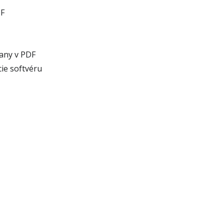
DF
rany v PDF
cie softvéru