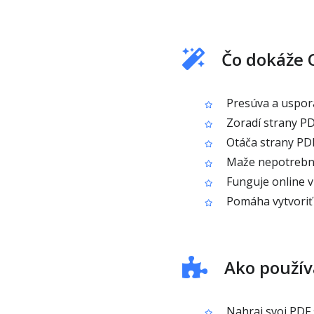
Čo dokáže 
Presúva a uspora
Zoradí strany PD
Otáča strany PD
Maže nepotrebné
Funguje online v 
Pomáha vytvoriť p
Ako použív
Nahraj svoj PDF