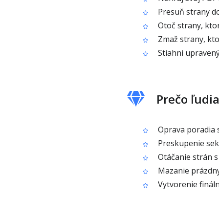
Presuň strany d
Otoč strany, ktor
Zmaž strany, kt
Stiahni upraven
Prečo ľudi
Oprava poradia 
Preskupenie sekci
Otáčanie strán s
Mazanie prázdnyc
Vytvorenie finál