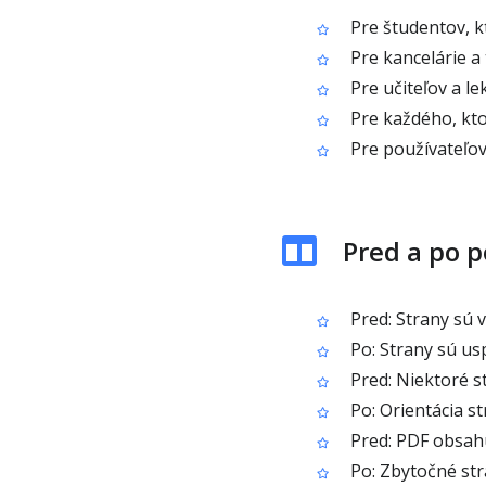
Pre študentov, k
Pre kancelárie a
Pre učiteľov a le
Pre každého, kto
Pre používateľov,
Pred a po p
Pred: Strany sú 
Po: Strany sú usp
Pred: Niektoré s
Po: Orientácia s
Pred: PDF obsah
Po: Zbytočné str