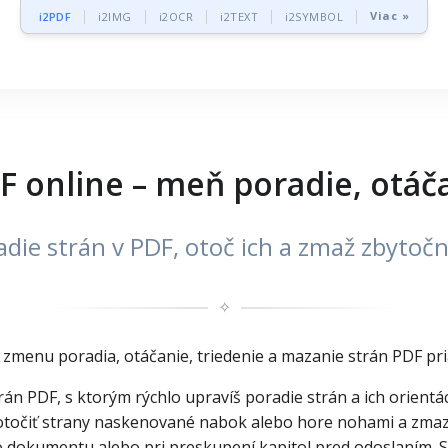
Viac »
i2PDF
i2IMG
i2OCR
i2TEXT
i2SYMBOL
F online – meň poradie, otáča
adie strán v PDF, otoč ich a zmaž zbytoč
✧
 zmenu poradia, otáčanie, triedenie a mazanie strán PDF pri
rán PDF, s ktorým rýchlo upravíš poradie strán a ich orient
otočiť strany naskenované nabok alebo hore nohami a zmaza
o dokumentu alebo pri preskupení kapitol pred odoslaním. S 