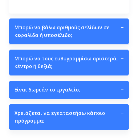
Μπορώ να βάλω αριθμούς σελίδων σε
−
κεφαλίδα ή υποσέλιδο;
Μπορώ να τους ευθυγραμμίσω αριστερά,
−
κέντρο ή δεξιά;
Είναι δωρεάν το εργαλείο;
−
Χρειάζεται να εγκαταστήσω κάποιο
−
πρόγραμμα;