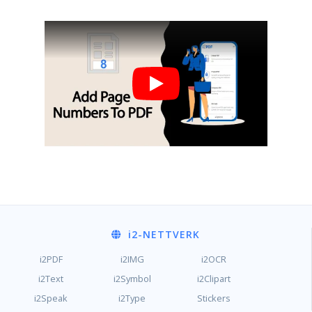
i2
-NETTVERK
i2PDF
i2IMG
i2OCR
i2Text
i2Symbol
i2Clipart
i2Speak
i2Type
Stickers