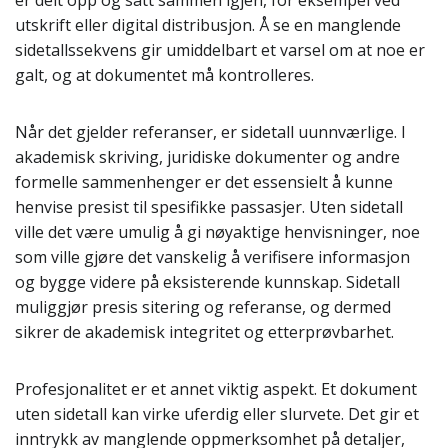
er delt opp og satt sammen igjen, for eksempel ved
utskrift eller digital distribusjon. Å se en manglende
sidetallssekvens gir umiddelbart et varsel om at noe er
galt, og at dokumentet må kontrolleres.
Når det gjelder referanser, er sidetall uunnværlige. I
akademisk skriving, juridiske dokumenter og andre
formelle sammenhenger er det essensielt å kunne
henvise presist til spesifikke passasjer. Uten sidetall
ville det være umulig å gi nøyaktige henvisninger, noe
som ville gjøre det vanskelig å verifisere informasjon
og bygge videre på eksisterende kunnskap. Sidetall
muliggjør presis sitering og referanse, og dermed
sikrer de akademisk integritet og etterprøvbarhet.
Profesjonalitet er et annet viktig aspekt. Et dokument
uten sidetall kan virke uferdig eller slurvete. Det gir et
inntrykk av manglende oppmerksomhet på detaljer,