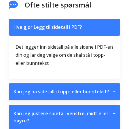
Ofte stilte spørsmål
Hva gjør Legg til sidetall i PDF?
−
Det legger inn sidetall på alle sidene i PDF-en
din og lar deg velge om de skal stå i topp-
eller bunntekst.
Kan jeg ha sidetall i topp- eller bunntekst?
−
Kan jeg justere sidetall venstre, midt eller
−
høyre?