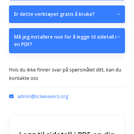
Er dette verktøyet gratis å bruke?
−
Må jeg installere noe for å legge til sidetall i
−
en PDF?
Hvis du ikke finner svar på spørsmålet ditt, kan du
kontakte oss
admin@sciweavers.org