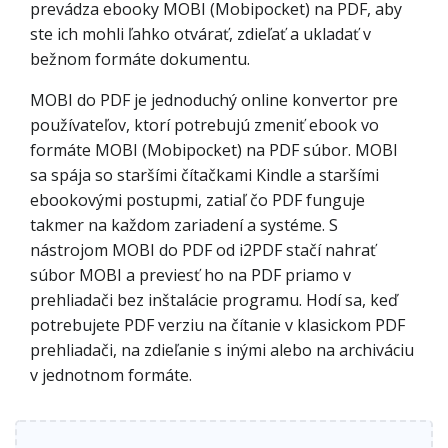
prevádza ebooky MOBI (Mobipocket) na PDF, aby
ste ich mohli ľahko otvárať, zdieľať a ukladať v
bežnom formáte dokumentu.
MOBI do PDF je jednoduchý online konvertor pre
používateľov, ktorí potrebujú zmeniť ebook vo
formáte MOBI (Mobipocket) na PDF súbor. MOBI
sa spája so staršími čítačkami Kindle a staršími
ebookovými postupmi, zatiaľ čo PDF funguje
takmer na každom zariadení a systéme. S
nástrojom MOBI do PDF od i2PDF stačí nahrať
súbor MOBI a previesť ho na PDF priamo v
prehliadači bez inštalácie programu. Hodí sa, keď
potrebujete PDF verziu na čítanie v klasickom PDF
prehliadači, na zdieľanie s inými alebo na archiváciu
v jednotnom formáte.