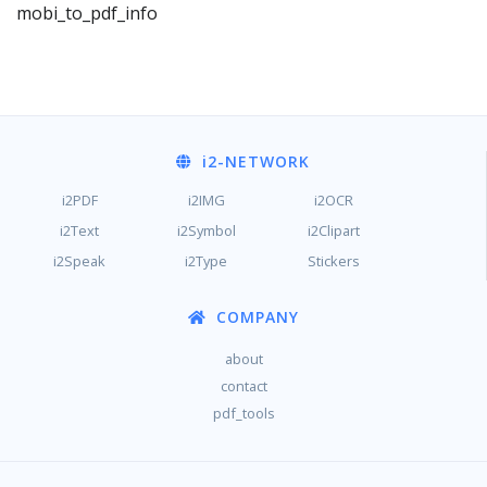
mobi_to_pdf_info
i2
-NETWORK
i2PDF
i2IMG
i2OCR
i2Text
i2Symbol
i2Clipart
i2Speak
i2Type
Stickers
COMPANY
about
contact
pdf_tools