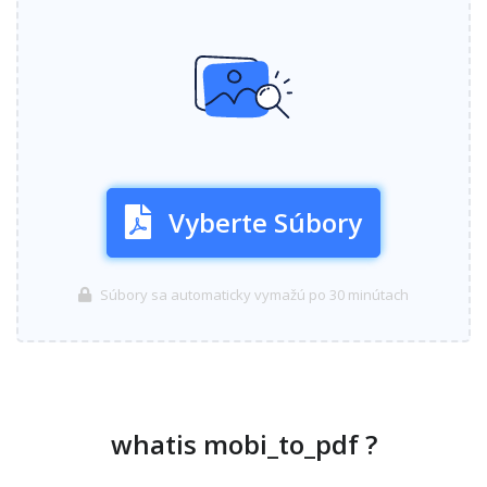
Vyberte Súbory
Súbory sa automaticky vymažú po 30 minútach
whatis mobi_to_pdf ?