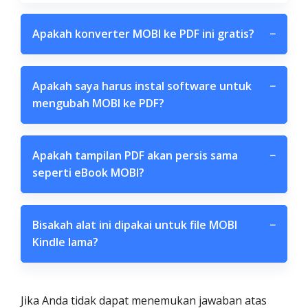
Apakah konverter MOBI ke PDF ini gratis?
−
Apakah saya harus instal software untuk
−
mengubah MOBI ke PDF?
Apakah tampilan PDF akan persis sama
−
seperti eBook MOBI?
Bisakah alat ini dipakai untuk file MOBI
−
Kindle lama?
Jika Anda tidak dapat menemukan jawaban atas