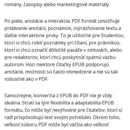
romány, časopisy alebo marketingové materiály.
Po piate, anotácie a interakcia. PDF formát umožňuje
pridávanie anotácií, poznámok, zvýrazňovanie textu a
ďalšie interaktívne prvky. To je užitočné pre študentov,
ktorí si chcú robiť poznámky pri čítaní, pre právnikov,
ktorí si chcú označiť dôležité pasáže v zmluvách, alebo
pre redaktorov, ktorí chcú poskytnúť spätnú väzbu
autorom. Hoci niektoré čítačky EPUB podporujú
anotácie, možnosti sú často obmedzené a nie sú tak
robustné ako v PDF.
Samozrejme, konverzia z EPUB do PDF nie je vždy
ideálna. Stratí sa tým flexibilita a adaptabilita EPUB
formátu, čo môže byť nevýhodné pre čitateľov, ktorí si
radi prispôsobujú text svojim potrebám. Okrem toho,
veľkosť súboru PDF môže byť väčšia ako veľkosť