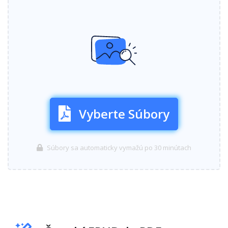
Vyberte Súbory
Súbory sa automaticky vymažú po 30 minútach