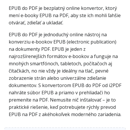
EPUB do PDF je bezplatný online konvertor, ktorý
mení e‑booky EPUB na PDF, aby ste ich mohli ľahšie
otvárať, zdieľať a ukladať.
EPUB do PDF je jednoduchý online nástroj na
konverziu e‑bookov EPUB (electronic publication)
na dokumenty PDF. EPUB je jeden z
najrozšírenejších formátov e‑bookov a funguje na
mnohých smartfónoch, tabletoch, počítačoch aj
čítačkách, no nie vždy je ideálny na tlač, pevné
zobrazenie strán alebo univerzálne zdieľanie
dokumentov. S konvertorom EPUB do PDF od i2PDF
nahráte súbor EPUB a priamo v prehliadači ho
premeníte na PDF. Nemusíte nič inštalovať – je to
praktické riešenie, keď potrebujete rýchly prevod
EPUB na PDF z akéhokoľvek moderného zariadenia.