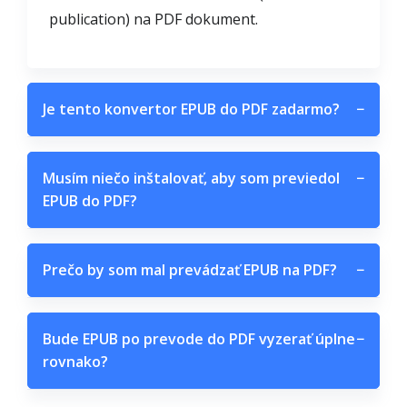
publication) na PDF dokument.
Je tento konvertor EPUB do PDF zadarmo?
−
Musím niečo inštalovať, aby som previedol
−
EPUB do PDF?
Prečo by som mal prevádzať EPUB na PDF?
−
Bude EPUB po prevode do PDF vyzerať úplne
−
rovnako?