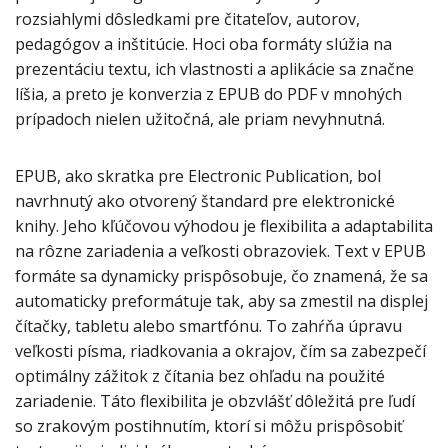
rozsiahlymi dôsledkami pre čitateľov, autorov,
pedagógov a inštitúcie. Hoci oba formáty slúžia na
prezentáciu textu, ich vlastnosti a aplikácie sa značne
líšia, a preto je konverzia z EPUB do PDF v mnohých
prípadoch nielen užitočná, ale priam nevyhnutná.
EPUB, ako skratka pre Electronic Publication, bol
navrhnutý ako otvorený štandard pre elektronické
knihy. Jeho kľúčovou výhodou je flexibilita a adaptabilita
na rôzne zariadenia a veľkosti obrazoviek. Text v EPUB
formáte sa dynamicky prispôsobuje, čo znamená, že sa
automaticky preformátuje tak, aby sa zmestil na displej
čítačky, tabletu alebo smartfónu. To zahŕňa úpravu
veľkosti písma, riadkovania a okrajov, čím sa zabezpečí
optimálny zážitok z čítania bez ohľadu na použité
zariadenie. Táto flexibilita je obzvlášť dôležitá pre ľudí
so zrakovým postihnutím, ktorí si môžu prispôsobiť