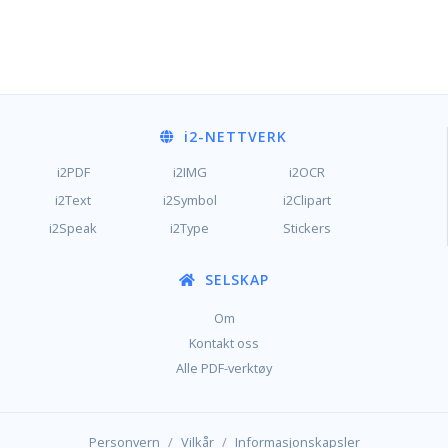
i2
-NETTVERK
i2PDF
i2IMG
i2OCR
i2Text
i2Symbol
i2Clipart
i2Speak
i2Type
Stickers
SELSKAP
Om
Kontakt oss
Alle PDF-verktøy
/
/
Personvern
Vilkår
Informasjonskapsler