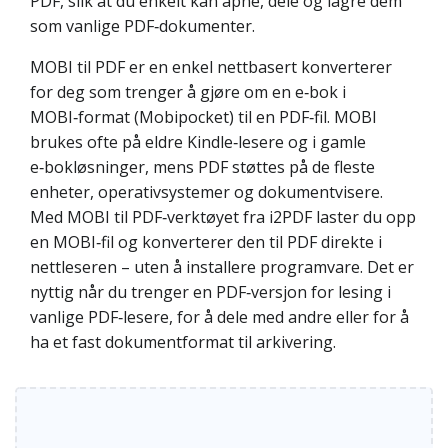
PDF, slik at du enkelt kan åpne, dele og lagre dem
som vanlige PDF‑dokumenter.
MOBI til PDF er en enkel nettbasert konverterer
for deg som trenger å gjøre om en e‑bok i
MOBI‑format (Mobipocket) til en PDF‑fil. MOBI
brukes ofte på eldre Kindle‑lesere og i gamle
e‑bokløsninger, mens PDF støttes på de fleste
enheter, operativsystemer og dokumentvisere.
Med MOBI til PDF‑verktøyet fra i2PDF laster du opp
en MOBI‑fil og konverterer den til PDF direkte i
nettleseren – uten å installere programvare. Det er
nyttig når du trenger en PDF‑versjon for lesing i
vanlige PDF‑lesere, for å dele med andre eller for å
ha et fast dokumentformat til arkivering.