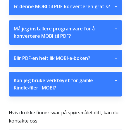
Er denne MOBI til PDF‑konverteren gratis?
−
Må jeg installere programvare for å
−
konvertere MOBI til PDF?
Blir PDF‑en helt lik MOBI‑e‑boken?
−
Kan jeg bruke verktøyet for gamle
−
Kindle‑filer i MOBI?
Hvis du ikke finner svar på spørsmålet ditt, kan du
kontakte oss