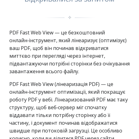
✧
PDF Fast Web View — це безкоштовний
онлайн‑інструмент, який лінеаризує (оптимізує)
ваш PDF, щоб він починав відкриватися
миттєво при перегляді через інтернет,
підвантажуючи потрібні сторінки без очікування
завантаження всього файлу.
PDF Fast Web View (лінеаризація PDF) — це
онлайн‑інструмент оптимізації, який покращує
роботу PDF у вебі. Лінеаризований PDF має таку
структуру, щоб веб‑сервер міг спочатку
віддавати тільки потрібну сторінку або її
частину, і документ починав відображатися
швидше при потоковій загрузці. Це особливо
корисно, коли ви ділитеся PDF через сайти,