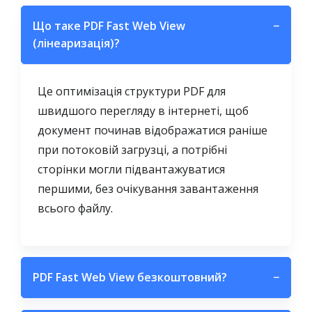
Що таке PDF Fast Web View
−
(лінеаризація)?
Це оптимізація структури PDF для
швидшого перегляду в інтернеті, щоб
документ починав відображатися раніше
при потоковій загрузці, а потрібні
сторінки могли підвантажуватися
першими, без очікування завантаження
всього файлу.
PDF Fast Web View безкоштовний?
−