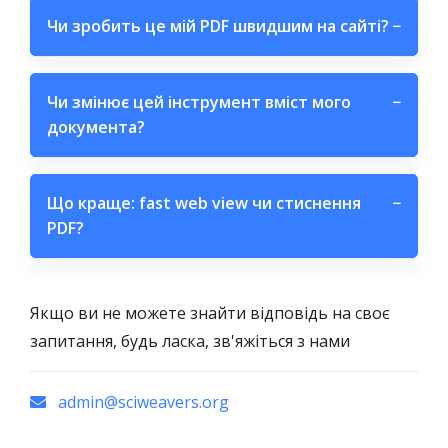
Чи зробить це мій PDF швидшим на сайті?
−
Чи змінює цей інструмент вміст мого
−
документа?
Що краще: fast web view чи стиснення
−
PDF?
Якщо ви не можете знайти відповідь на своє
запитання, будь ласка, зв'яжіться з нами
admin@sciweavers.org