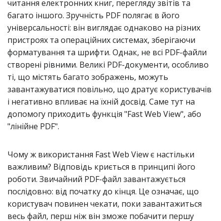
читання електронних книг, перегляду звітів та
багато іншого. Зручність PDF полягає в його
універсальності: він виглядає однаково на різних
пристроях та операційних системах, зберігаючи
форматування та шрифти. Однак, не всі PDF-файли
створені рівними. Великі PDF-документи, особливо
ті, що містять багато зображень, можуть
завантажуватися повільно, що дратує користувачів
і негативно впливає на їхній досвід. Саме тут на
допомогу приходить функція "Fast Web View", або
"лінійне PDF".
Чому ж використання Fast Web View є настільки
важливим? Відповідь криється в принципі його
роботи. Звичайний PDF-файл завантажується
послідовно: від початку до кінця. Це означає, що
користувач повинен чекати, поки завантажиться
весь файл, перш ніж він зможе побачити першу