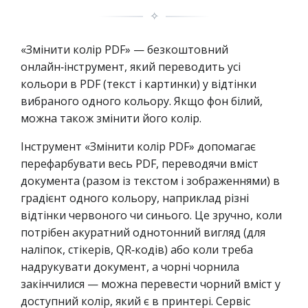
✧
«Змінити колір PDF» — безкоштовний
онлайн‑інструмент, який переводить усі
кольори в PDF (текст і картинки) у відтінки
вибраного одного кольору. Якщо фон білий,
можна також змінити його колір.
Інструмент «Змінити колір PDF» допомагає
перефарбувати весь PDF, переводячи вміст
документа (разом із текстом і зображеннями) в
градієнт одного кольору, наприклад різні
відтінки червоного чи синього. Це зручно, коли
потрібен акуратний однотонний вигляд (для
наліпок, стікерів, QR‑кодів) або коли треба
надрукувати документ, а чорні чорнила
закінчилися — можна перевести чорний вміст у
доступний колір, який є в принтері. Сервіс