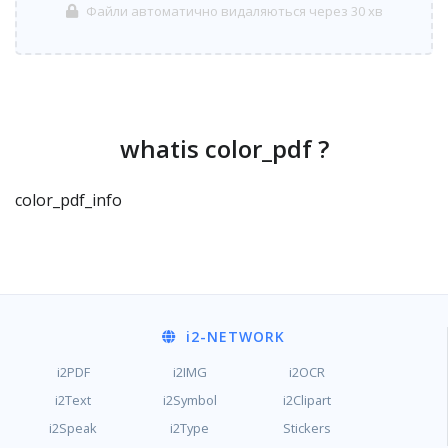
Файли автоматично видаляються через 30 хв
whatis color_pdf ?
color_pdf_info
i2
-NETWORK
i2PDF
i2IMG
i2OCR
i2Text
i2Symbol
i2Clipart
i2Speak
i2Type
Stickers