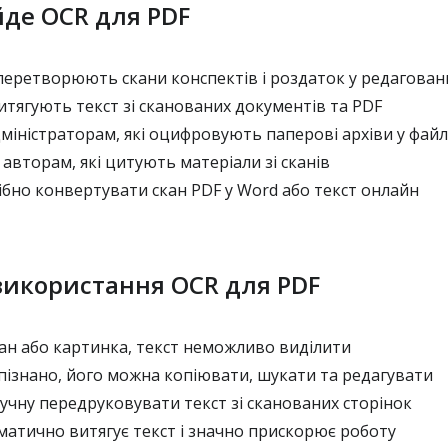
йде OCR для PDF
перетворюють скани конспектів і роздаток у редагован
тягують текст зі сканованих документів та PDF
міністраторам, які оцифровують паперові архіви у фай
авторам, які цитують матеріали зі сканів
ібно конвертувати скан PDF у Word або текст онлайн
 використання OCR для PDF
ан або картинка, текст неможливо виділити
зпізнано, його можна копіювати, шукати та редагувати
учну передруковувати текст зі сканованих сторінок
матично витягує текст і значно прискорює роботу