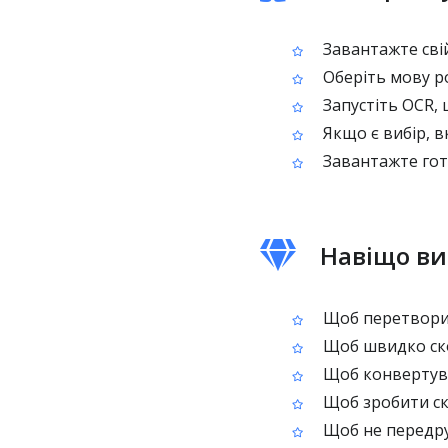
Завантажте сві
Оберіть мову ро
Запустіть OCR, 
Якщо є вибір, в
Завантажте гото
Навіщо ви
Щоб перетворит
Щоб швидко скоп
Щоб конвертува
Щоб зробити ск
Щоб не передру