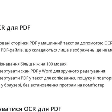
CR для PDF
овані сторінки PDF у машинний текст за допомогою OC
з PDF‑файлів, що складаються лише з зображень, де не 
знавання більш ніж на 100 мовах
ертувати скан PDF у Word для зручного редагування
ертувати PDF у текст для копіювання, пошуку й повто
у браузері, без встановлення програм на комп’ютер
уватися OCR для PDF