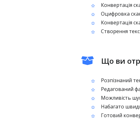
Конвертація ска
Оцифровка скан
Конвертація ска
Створення текст
Що ви отр
Розпізнаний тек
Редагований фа
Можливість шука
Набагато швидш
Готовий конвер