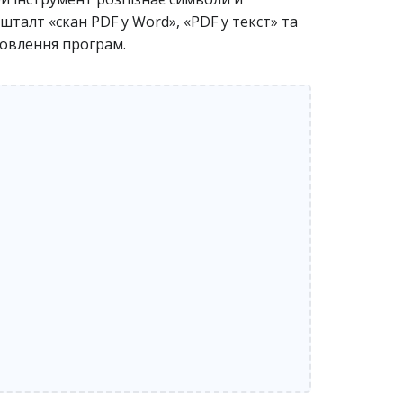
талт «скан PDF у Word», «PDF у текст» та
новлення програм.