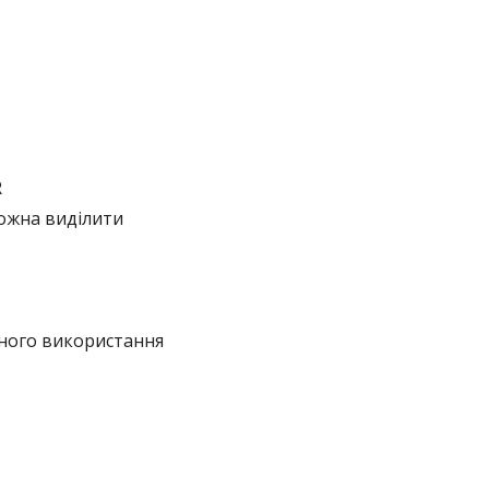
R
можна виділити
рного використання