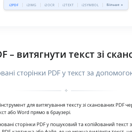
Більше »
i2PDF
i2IMG
i2OCR
i2TEXT
i2SYMBOL
 – витягнути текст зі скан
ані сторінки PDF у текст за допомог
✧
нструмент для витягування тексту зі сканованих PDF че
ст або Word прямо в браузері.
овані сторінки PDF у пошуковий та копійований текст
, PDF‑картинка або файл, де не можна виділити текст, ц