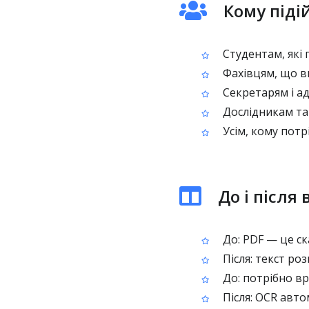
Кому піді
Студентам, які 
Фахівцям, що ви
Секретарям і ад
Дослідникам та 
Усім, кому потр
До і після
До: PDF — це ск
Після: текст ро
До: потрібно вр
Після: OCR авто