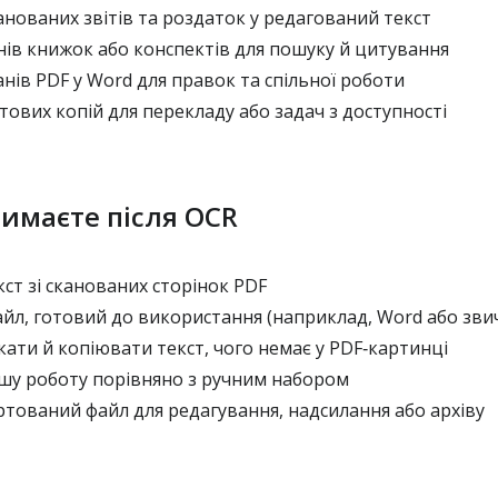
нованих звітів та роздаток у редагований текст
ів книжок або конспектів для пошуку й цитування
нів PDF у Word для правок та спільної роботи
ових копій для перекладу або задач з доступності
имаєте після OCR
ст зі сканованих сторінок PDF
йл, готовий до використання (наприклад, Word або зви
ти й копіювати текст, чого немає у PDF‑картинці
у роботу порівняно з ручним набором
тований файл для редагування, надсилання або архіву