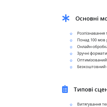
Основні м
Розпізнавання 
Понад 100 мов 
Онлайн‑обробка
Зручні формати 
Оптимізований 
Безкоштовний о
Типові сце
Витягування текс