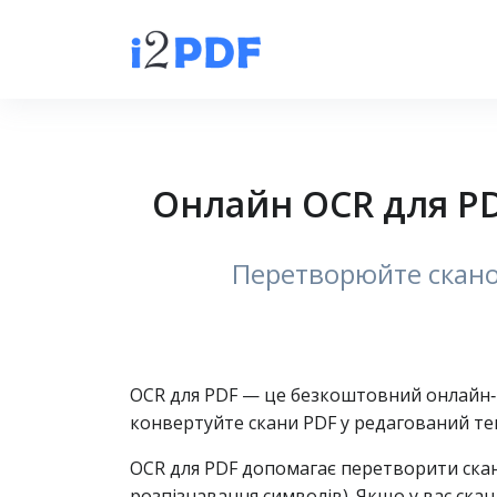
Онлайн OCR для PDF
Перетворюйте сканов
OCR для PDF — це безкоштовний онлайн‑і
конвертуйте скани PDF у редагований тек
OCR для PDF допомагає перетворити скан
розпізнавання символів). Якщо у вас скан