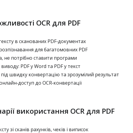
ожливості OCR для PDF
тексту в сканованих PDF‑документах
розпізнавання для багатомовних PDF
, не потрібно ставити програми
виводу: PDF у Word та PDF у текст
під швидку конвертацію та зрозумілий результат
нлайн‑доступ до OCR‑конвертації
нарії використання OCR для PDF
ту зі сканів рахунків, чеків і виписок