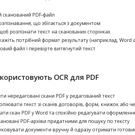
й сканований PDF‑файл
зпізнавання, що збігається з документом
щоб розпізнати текст на сканованих сторінках
кажіть потрібний формат результату (наприклад, Word а
вий файл і перевірте витягнутий текст
користовують OCR для PDF
и нередаговані скани PDF у редагований текст
іювати текст зі сканів договорів, форм, книжок або че
ти скан PDF у Word та спокійно редагувати оформленн
ановані PDF‑архіви придатними для пошуку по тексту
ковувати документи вручну й одразу отримати готови