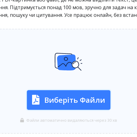
ня. Підтримується понад 100 мов, зручно для задач на кш
ння, пошуку чи цитування. Усе працює онлайн, без вста
Виберіть Файли
Файли автоматично видаляються через 30 хв