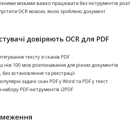
різними мовами важко працювати без інструментів роз
апустити OCR мовою, якою зроблено документ
стувачі довіряють OCR для PDF
тягування тексту зі сканів PDF
 ніж 100 мов розпізнавання для різних документів
без встановлення та реєстрації
пулярні задачі: скан PDF у Word та PDF у текст
‑набору PDF‑інструментів i2PDF
бмеження