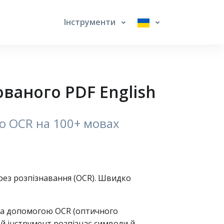
Інструменти
ованого PDF English
ою OCR на 100+ мовах
рез розпізнавання (OCR). Швидко
 за допомогою OCR (оптичного
ей інструмент розпізнає символи й