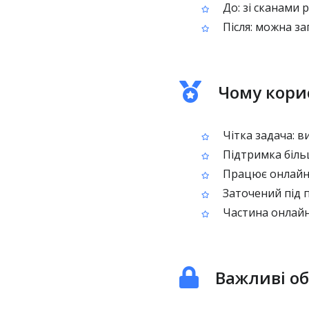
До: зі сканами 
Після: можна з
Чому кори
Чітка задача: ви
Підтримка більш
Працює онлайн, 
Заточений під по
Частина онлайн
Важливі о