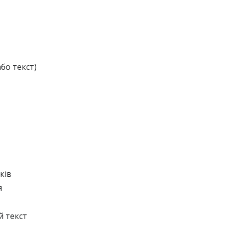
бо текст)
ків
я
й текст