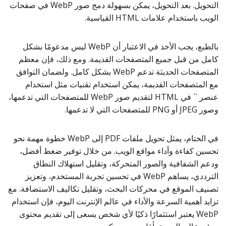
التحويل. بعد التحويل، يمكن بسهولة دمج صور WebP في صفحات
الويب باستخدام علامات HTML القياسية.
بالطبع، يجب الأخذ في الاعتبار أن WebP ليس مدعومًا بشكل
كامل من قبل جميع المتصفحات القديمة. ومع ذلك، فإن معظم
المتصفحات الحديثة تدعم WebP بشكل كامل. ولضمان التوافق
مع المتصفحات القديمة، يمكن استخدام تقنيات مثل استخدام
عنصر `
` في HTML لتقديم صور WebP للمتصفحات التي تدعمها،
وصور JPEG أو PNG للمتصفحات التي لا تدعمها.
في الختام، يمثل تحويل ملفات PDF إلى WebP خطوة مهمة نحو
تحسين كفاءة وأداء مواقع الويب. من خلال توفير ضغط أفضل،
ودعم الشفافية والصور المتحركة، وتقليل استهلاك النطاق
الترددي، يساهم WebP في تحسين تجربة المستخدم، وتعزيز
تصنيف الموقع في محركات البحث، وتقليل تكاليف الاستضافة. مع
تزايد أهمية السرعة والأداء في عالم الإنترنت اليوم، فإن استخدام
WebP يعتبر استثمارًا ذكيًا لأي شخص يسعى إلى تقديم محتوى