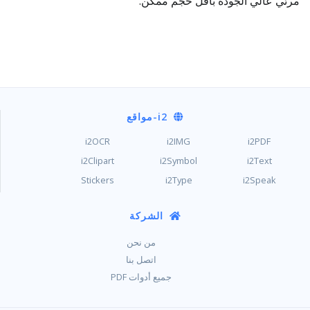
مرئي عالي الجودة بأقل حجم ممكن.
i2
-مواقع
i2OCR
i2IMG
i2PDF
i2Clipart
i2Symbol
i2Text
Stickers
i2Type
i2Speak
الشركة
من نحن
اتصل بنا
جميع أدوات PDF