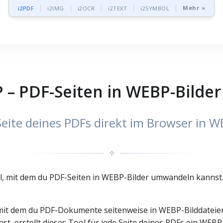
Mehr »
i2PDF
i2IMG
i2OCR
i2TEXT
i2SYMBOL
 – PDF-Seiten in WEBP-Bild
eite deines PDFs direkt im Browser in 
✧
l, mit dem du PDF-Seiten in WEBP-Bilder umwandeln kannst.
, mit dem du PDF-Dokumente seitenweise in WEBP-Bilddatei
st, erstellt dieses Tool für jede Seite deines PDFs ein WEB