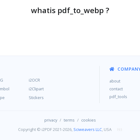
whatis pdf_to_webp ?
COMPAN
MG
i2OCR
about
ymbol
i2Clipart
contact
pdf_tools
ype
Stickers
/
/
privacy
terms
cookies
Copyright © i2PDF 2021-2026,
Sciweavers LLC
, USA
193