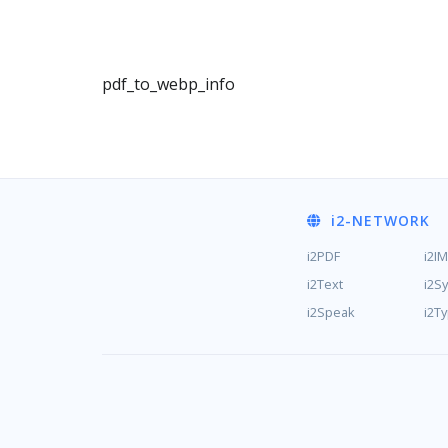
pdf_to_webp_info
i2
-NETWORK
i2PDF
i2I
i2Text
i2S
i2Speak
i2T