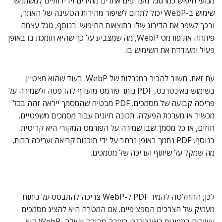
מנועי חיפוש כמו גוגל מעדיפים אתרים מהירים וידידותיים למשתמש.
שימוש ב-WebP יכול לתרום לשיפור מהירות הטעינה של האתר,
ובכך לשפר את הדירוג שלו בתוצאות החיפוש. בנוסף, גוגל עצמה
פיתחה את פורמט WebP, מה שמצביע על כך שהיא תומכת בו באופן
פעיל ומעודדת את השימוש בו.
עם זאת, חשוב להכיר במגבלות של WebP. בעוד שהוא מצטיין
בשימוש באינטרנט, PDF נותר פורמט מועדף להדפסה ולשמירה על
פריסה קבועה של מסמכים. PDF מבטיח שהמסמך ייראה זהה בכל
מכשיר או מערכת הפעלה, תכונה חיונית עבור מסמכים משפטיים,
חוזים, או כל מסמך שבו שמירה על הפורמט המקורי היא קריטית.
בנוסף, PDF נתמך באופן נרחב על ידי תוכנות קריאה ועריכה רבות,
מה שמקל על שיתוף ועריכה של מסמכים.
לכן, ההחלטה להמיר PDF ל-WebP צריכה להתבסס על ניתוח
מעמיק של הצרכים הספציפיים. אם המטרה היא להציג מסמכים
עשירים בתמונות באינטרנט בצורה מהירה ויעילה, WebP הוא