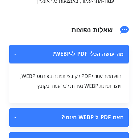
עמוד‑אחר‑עמוד, באמצעות כלי אונליין
שאלות נפוצות
מה עושה הכלי PDF ל‑WEBP?
−
הוא ממיר עמודי PDF לקובצי תמונה בפורמט WEBP,
ויוצר תמונת WEBP נפרדת לכל עמוד בקובץ.
האם PDF ל‑WEBP חינמי?
−