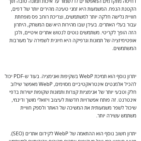
דחיסה מתקדמים המאפשרים לו לשמור על איכות תמונה טובה תוך
הקטנת הנפח. המשמעות היא זמני טעינה מהירים יותר של דפים,
חוויית גלישה חלקה יותר למשתמשים, וצריכת רוחב פס מופחתת
עבור בעלי האתרים. בעידן שבו מהירות היא שם המשחק, היתרון
הזה הופך לקריטי. משתמשים נוטים לנטוש אתרים איטיים, ולכן
אופטימיזציה של תמונות וגרפיקה היא חיונית לשמירה על מעורבות
המשתמשים.
יתרון נוסף הוא תמיכת WebP בשקיפות ואנימציה. בעוד ש-PDF יכול
להכיל אלמנטים אינטראקטיביים מסוימים, WebP מאפשר שילוב
חלק וטבעי יותר של אנימציות קצרות ותמונות שקופות ישירות בדפי
אינטרנט. זה פותח אפשרויות חדשות לעיצוב ויזואלי מושך ודינמי,
שיכול לשפר משמעותית את המשיכה של האתר ולספק חוויית
משתמש עשירה יותר.
יתרון חשוב נוסף הוא ההתאמה של WebP לקידום אתרים (SEO).