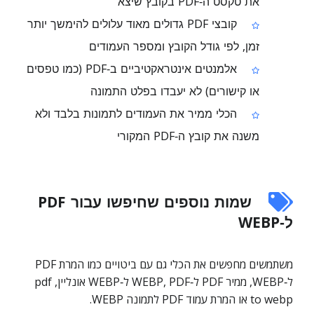
את טקסט ה‑PDF בקובץ שיצא
קובצי PDF גדולים מאוד עלולים להימשך יותר
זמן, לפי גודל הקובץ ומספר העמודים
אלמנטים אינטראקטיביים ב‑PDF (כמו טפסים
או קישורים) לא יעבדו בפלט התמונה
הכלי ממיר את העמודים לתמונות בלבד ולא
משנה את קובץ ה‑PDF המקורי
שמות נוספים שחיפשו עבור PDF
ל‑WEBP
משתמשים מחפשים את הכלי גם עם ביטויים כמו המרת PDF
ל‑WEBP, ממיר PDF ל‑WEBP, PDF ל‑WEBP אונליין, pdf
to webp או המרת עמוד PDF לתמונה WEBP.