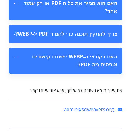
האם הוא ממיר את כל ה‑PDF או רק עמוד
−
אחד?
צריך להתקין תוכנה כדי להמיר PDF ל‑WEBP?
−
האם בקובצי ה‑WEBP יישמרו קישורים
−
וטפסים מה‑PDF?
אם אינך מוצא תשובה לשאלתך, אנא צור איתנו קשר
admin@sciweavers.org