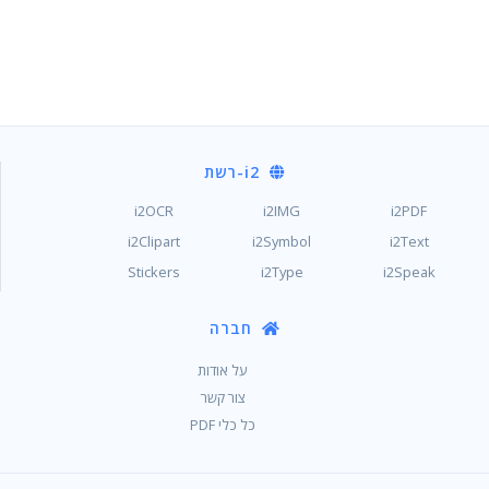
i2
-רשת
i2OCR
i2IMG
i2PDF
i2Clipart
i2Symbol
i2Text
Stickers
i2Type
i2Speak
חברה
על אודות
צור קשר
כל כלי PDF