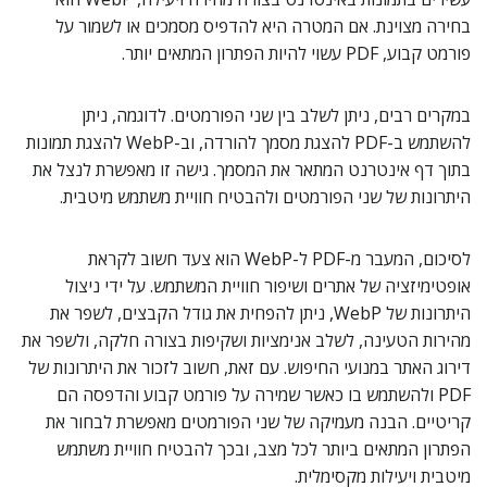
בחירה מצוינת. אם המטרה היא להדפיס מסמכים או לשמור על
פורמט קבוע, PDF עשוי להיות הפתרון המתאים יותר.
במקרים רבים, ניתן לשלב בין שני הפורמטים. לדוגמה, ניתן
להשתמש ב-PDF להצגת מסמך להורדה, וב-WebP להצגת תמונות
בתוך דף אינטרנט המתאר את המסמך. גישה זו מאפשרת לנצל את
היתרונות של שני הפורמטים ולהבטיח חוויית משתמש מיטבית.
לסיכום, המעבר מ-PDF ל-WebP הוא צעד חשוב לקראת
אופטימיזציה של אתרים ושיפור חוויית המשתמש. על ידי ניצול
היתרונות של WebP, ניתן להפחית את גודל הקבצים, לשפר את
מהירות הטעינה, לשלב אנימציות ושקיפות בצורה חלקה, ולשפר את
דירוג האתר במנועי החיפוש. עם זאת, חשוב לזכור את היתרונות של
PDF ולהשתמש בו כאשר שמירה על פורמט קבוע והדפסה הם
קריטיים. הבנה מעמיקה של שני הפורמטים מאפשרת לבחור את
הפתרון המתאים ביותר לכל מצב, ובכך להבטיח חוויית משתמש
מיטבית ויעילות מקסימלית.