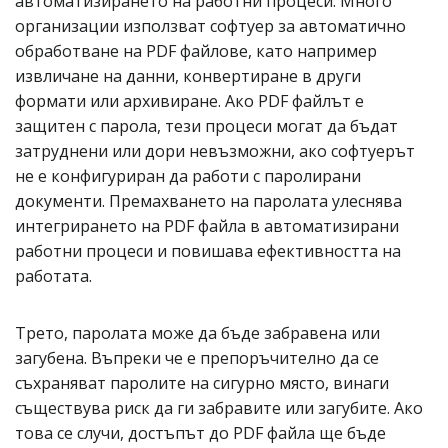
автоматизирането на работни процеси. Много
организации използват софтуер за автоматично
обработване на PDF файлове, като например
извличане на данни, конвертиране в други
формати или архивиране. Ако PDF файлът е
защитен с парола, тези процеси могат да бъдат
затруднени или дори невъзможни, ако софтуерът
не е конфигуриран да работи с паролирани
документи. Премахването на паролата улеснява
интегрирането на PDF файла в автоматизирани
работни процеси и повишава ефективността на
работата.
Трето, паролата може да бъде забравена или
загубена. Въпреки че е препоръчително да се
съхраняват паролите на сигурно място, винаги
съществува риск да ги забравите или загубите. Ако
това се случи, достъпът до PDF файла ще бъде