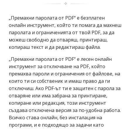
✧
„Премахни паролата от PDF“ е безплатен
онлайн инструмент, който ти помага да махнеш
паролата и ограниченията от твой PDF, за да
можеш свободно да отваряш, принтираш,
копираш текст и да редактираш файла.
„Премахни паролата от PDF“ е лесен онлайн
инструмент за отключване на PDF, който
премахва пароли и ограничения от файлове, на
които ти си собственик и имаш право да ги
отключиш. Ако PDF‑ът ти е защитен с парола за
отваряне или има забрана за принтиране,
копиране или редакция, този инструмент
създава отключена версия за по‑удобна работа.
Всичко става онлайн, без инсталация на
програми, и е подходящо за задачи като