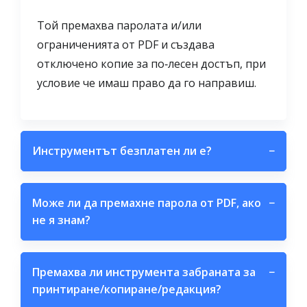
Той премахва паролата и/или
ограниченията от PDF и създава
отключено копие за по‑лесен достъп, при
условие че имаш право да го направиш.
Инструментът безплатен ли е?
−
Може ли да премахне парола от PDF, ако
−
не я знам?
Премахва ли инструмента забраната за
−
принтиране/копиране/редакция?