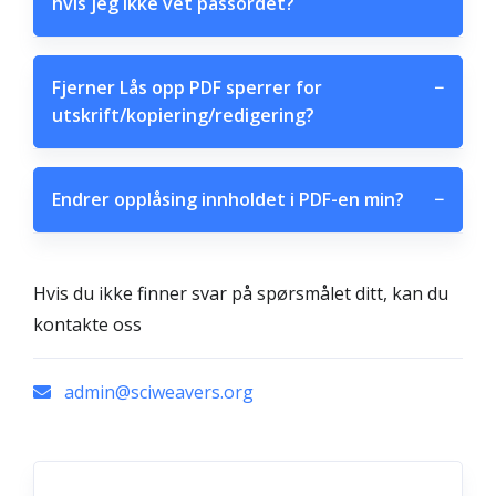
hvis jeg ikke vet passordet?
Fjerner Lås opp PDF sperrer for
−
utskrift/kopiering/redigering?
Endrer opplåsing innholdet i PDF-en min?
−
Hvis du ikke finner svar på spørsmålet ditt, kan du
kontakte oss
admin@sciweavers.org