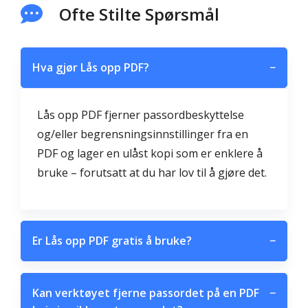
Ofte Stilte Spørsmål
Hva gjør Lås opp PDF?
−
Lås opp PDF fjerner passordbeskyttelse
og/eller begrensningsinnstillinger fra en
PDF og lager en ulåst kopi som er enklere å
bruke – forutsatt at du har lov til å gjøre det.
Er Lås opp PDF gratis å bruke?
−
Kan verktøyet fjerne passordet på en PDF
−