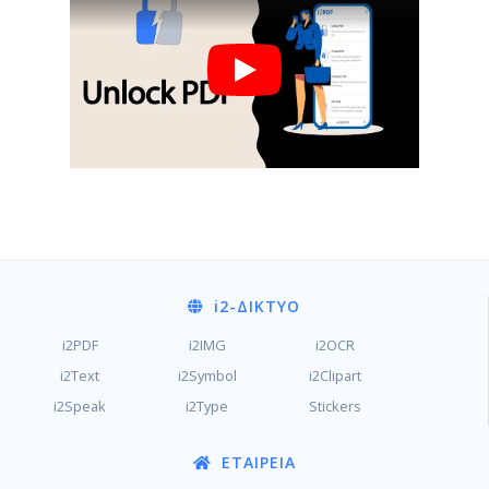
i2
-ΔΊΚΤΥΟ
i2PDF
i2IMG
i2OCR
i2Text
i2Symbol
i2Clipart
i2Speak
i2Type
Stickers
ΕΤΑΙΡΕΊΑ