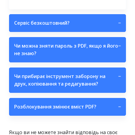
Сервіс безкоштовний?
−
Чи можна зняти пароль з PDF, якщо я його
−
не знаю?
Чи прибирає інструмент заборону на
−
друк, копіювання та редагування?
Розблокування змінює вміст PDF?
−
Якщо ви не можете знайти відповідь на своє