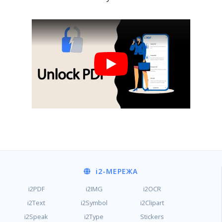
i2
-МЕРЕЖА
i2PDF
i2IMG
i2OCR
i2Text
i2Symbol
i2Clipart
i2Speak
i2Type
Stickers