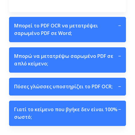
Μπορεί το PDF OCR να μετατρέψει
−
σαρωμένο PDF σε Word;
Μπορώ να μετατρέψω σαρωμένο PDF σε
−
απλό κείμενο;
Πόσες γλώσσες υποστηρίζει το PDF OCR;
−
Γιατί το κείμενο που βγήκε δεν είναι 100%
−
σωστό;