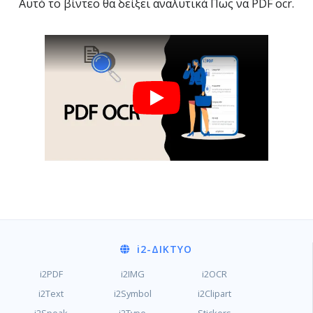
Αυτό το βίντεο θα δείξει αναλυτικά Πως να PDF ocr.
i2
-ΔΊΚΤΥΟ
i2PDF
i2IMG
i2OCR
i2Text
i2Symbol
i2Clipart