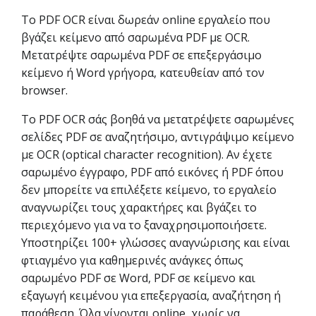
Το PDF OCR είναι δωρεάν online εργαλείο που
βγάζει κείμενο από σαρωμένα PDF με OCR.
Μετατρέψτε σαρωμένα PDF σε επεξεργάσιμο
κείμενο ή Word γρήγορα, κατευθείαν από τον
browser.
Το PDF OCR σάς βοηθά να μετατρέψετε σαρωμένες
σελίδες PDF σε αναζητήσιμο, αντιγράψιμο κείμενο
με OCR (optical character recognition). Αν έχετε
σαρωμένο έγγραφο, PDF από εικόνες ή PDF όπου
δεν μπορείτε να επιλέξετε κείμενο, το εργαλείο
αναγνωρίζει τους χαρακτήρες και βγάζει το
περιεχόμενο για να το ξαναχρησιμοποιήσετε.
Υποστηρίζει 100+ γλώσσες αναγνώρισης και είναι
φτιαγμένο για καθημερινές ανάγκες όπως
σαρωμένο PDF σε Word, PDF σε κείμενο και
εξαγωγή κειμένου για επεξεργασία, αναζήτηση ή
παράθεση. Όλα γίνονται online, χωρίς να