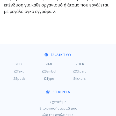
επένδυση για κάθε οργανισμό ή άτομο που εργάζεται
με μεγάλο όγκο εγγράφων.
i2
-ΔΊΚΤΥΟ
i2PDF
i2IMG
i2OCR
i2Text
i2Symbol
i2Clipart
i2Speak
i2Type
Stickers
ΕΤΑΙΡΕΊΑ
Σχετικά με
Επικοινωνήστε μαζί μας
Όλα τα Εργαλεία PDF